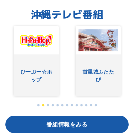
沖縄テレビ番組
ひーぷー☆ホ
首里城ふたた
ップ
び
番組情報をみる