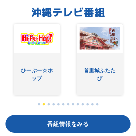
沖縄テレビ番組
ひーぷー☆ホ
首里城ふたた
ップ
び
番組情報をみる