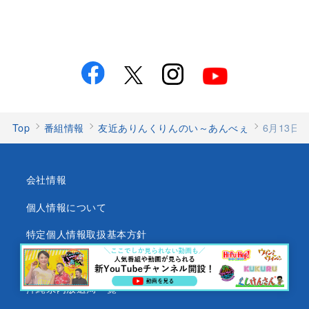
Top
番組情報
友近ありんくりんのい～あんべぇ
6月13
会社情報
個人情報について
特定個人情報取扱基本方針
沖縄テレビ放送基準
沖縄県内放送局一覧