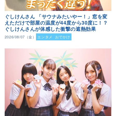
ぐしけんさん 「サウナみたいやー！」窓を変
えただけで部屋の温度が44度から30度に！？
ぐしけんさんが体感した衝撃の遮熱効果
2026/08/07（金）
エンタメ
おでかけ