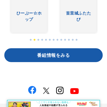
ひーぷー☆ホ
首里城ふたた
ップ
び
番組情報をみる