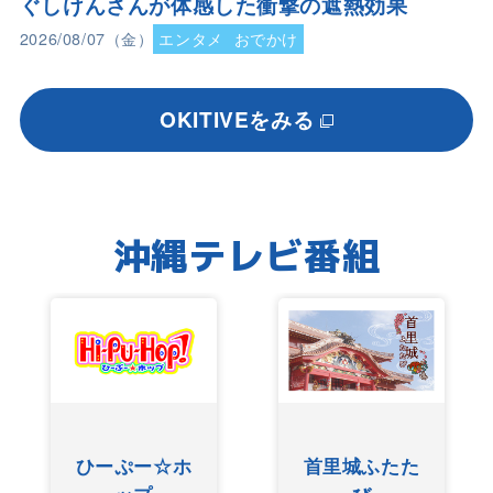
ぐしけんさんが体感した衝撃の遮熱効果
2026/08/07（金）
エンタメ
おでかけ
OKITIVEをみる
沖縄テレビ番組
ひーぷー☆ホ
首里城ふたた