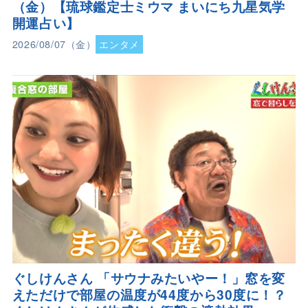
（金）【琉球鑑定士ミウマ まいにち九星気学
開運占い】
2026/08/07（金）
エンタメ
ぐしけんさん 「サウナみたいやー！」窓を変
えただけで部屋の温度が44度から30度に！？