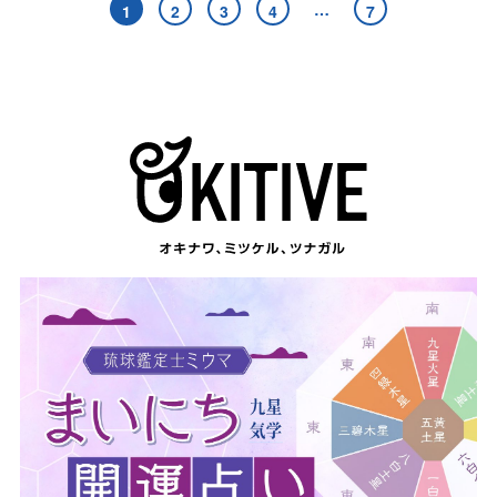
…
1
2
3
4
7