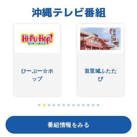
沖縄テレビ番組
ひーぷー☆ホ
首里城ふたた
ップ
び
番組情報をみる