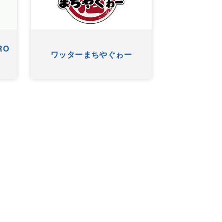
RO
ワッターまちやぐゎー
HYゴー