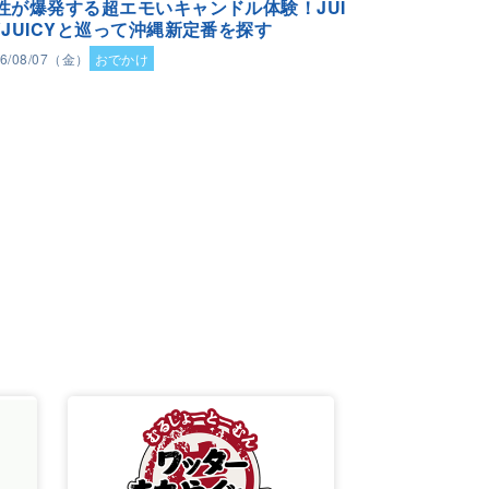
性が爆発する超エモいキャンドル体験！JUI
YJUICYと巡って沖縄新定番を探す
26/08/07（金）
おでかけ