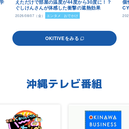
学
えただけで部屋の温度が44度から30度に！？
個
ぐしけんさんが体感した衝撃の遮熱効果
C
2026/08/07（金）
エンタメ
おでかけ
20
OKITIVEをみる
沖縄テレビ番組