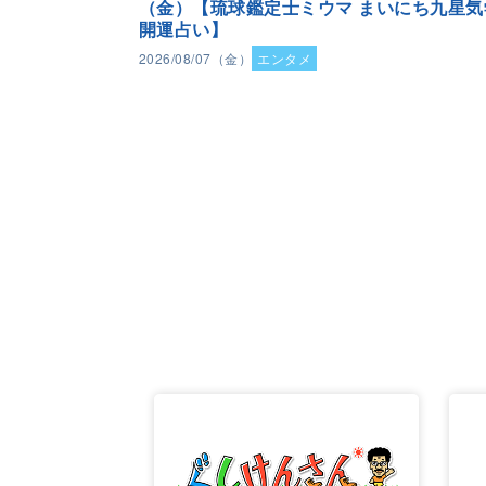
（金）【琉球鑑定士ミウマ まいにち九星気
開運占い】
2026/08/07（金）
エンタメ