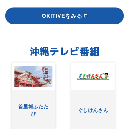
OKITIVEをみる
沖縄テレビ番組
友近ありんく
ぐしけんさん
りんのい～あ
んべぇ