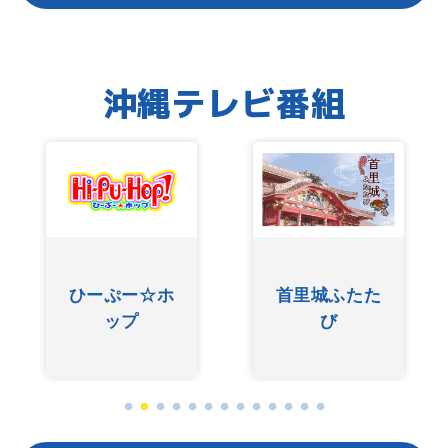
沖縄テレビ番組
ひーぷー☆ホ
首里城ふたた
ップ
び