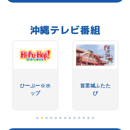
沖縄テレビ番組
ひーぷー☆ホ
首里城ふたた
ップ
び