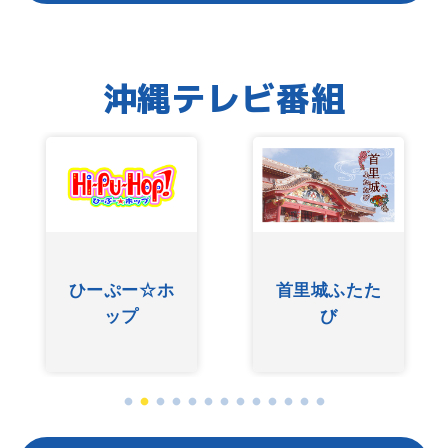
沖縄テレビ番組
ひーぷー☆ホ
首里城ふたた
ップ
び