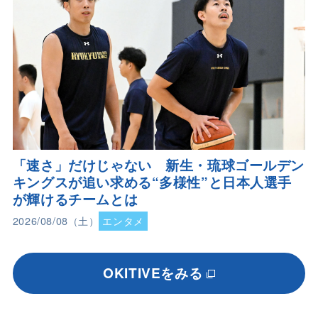
「速さ」だけじゃない 新生・琉球ゴールデン
キングスが追い求める“多様性”と日本人選手
が輝けるチームとは
2026/08/08（土）
エンタメ
OKITIVEをみる