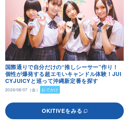
国際通りで自分だけの“推しシーサー”作り！
個性が爆発する超エモいキャンドル体験！JUI
CYJUICYと巡って沖縄新定番を探す
2026/08/07（金）
おでかけ
OKITIVEをみる