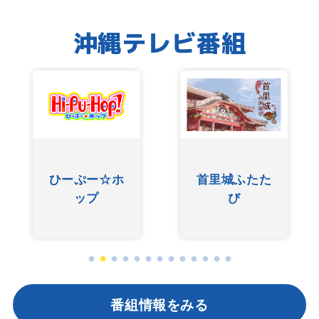
沖縄テレビ番組
友近ありんく
ぐしけんさん
りんのい～あ
んべぇ
番組情報をみる