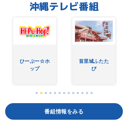
沖縄テレビ番組
友
首里城ふたた
ぐしけんさん
り
び
番組情報をみる