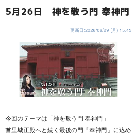
5月26日 神を敬う門 奉神門
更新日:2026/06/29 (月) 15.43
今回のテーマは「神を敬う門 奉神門」
首里城正殿へと続く最後の門『奉神門』に込め