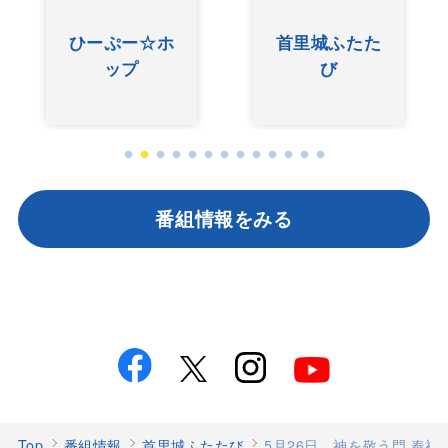
友近ありんく
ぐしけんさん
りんのい～あ
んべぇ
番組情報をみる
Top
番組情報
首里城ふたたび
5月26日 神を敬う門 奉神