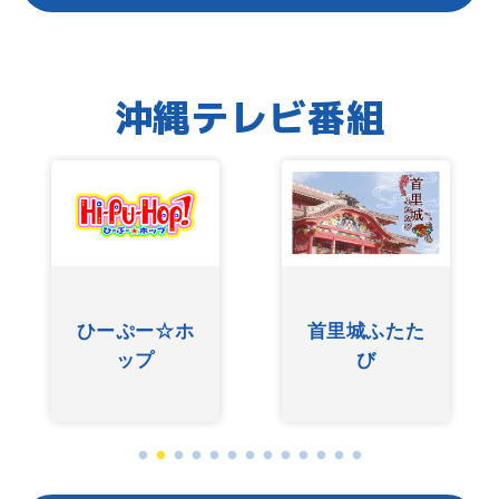
沖縄テレビ番組
友近ありんく
ぐしけんさん
りんのい～あ
んべぇ