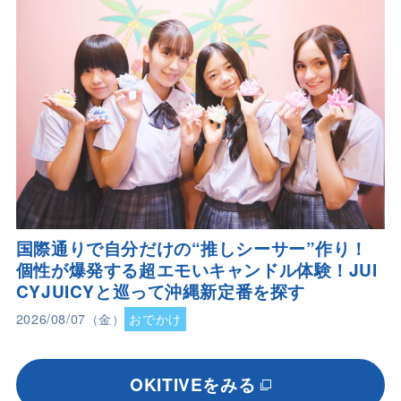
国際通りで自分だけの“推しシーサー”作り！
個性が爆発する超エモいキャンドル体験！JUI
CYJUICYと巡って沖縄新定番を探す
2026/08/07（金）
おでかけ
OKITIVEをみる