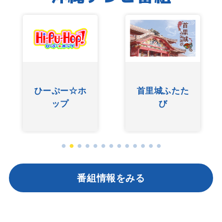
ひーぷー☆ホ
首里城ふたた
ップ
び
番組情報をみる