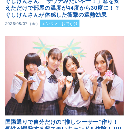
ぐしけんさん 「サウナみたいやー！」窓を変
えただけで部屋の温度が44度から30度に！？
ぐしけんさんが体感した衝撃の遮熱効果
2026/08/07（金）
エンタメ
おでかけ
国際通りで自分だけの“推しシーサー”作り！
個性が爆発する超エモいキャンドル体験！JUI