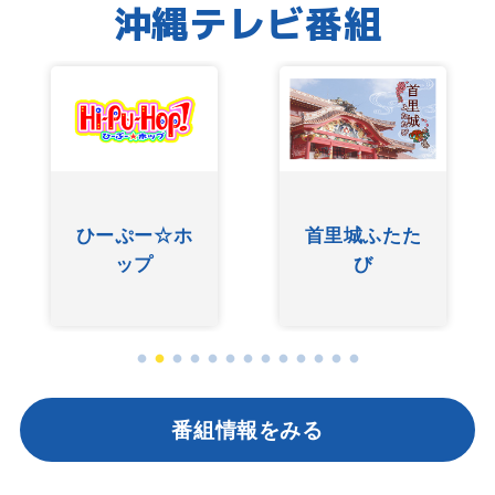
沖縄テレビ番組
ひーぷー☆ホ
首里城ふたた
ップ
び
番組情報をみる