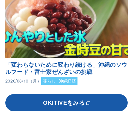
「変わらないために変わり続ける」沖縄のソウ
ルフード・富士家ぜんざいの挑戦
2026/08/10（月）
暮らし
沖縄経済
OKITIVEをみる