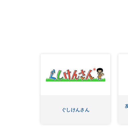
あ
OKINAWA BUSINESS FRO
ワッター
NTLINE