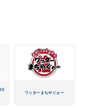
アニマルＳＵＮ
KUKURU