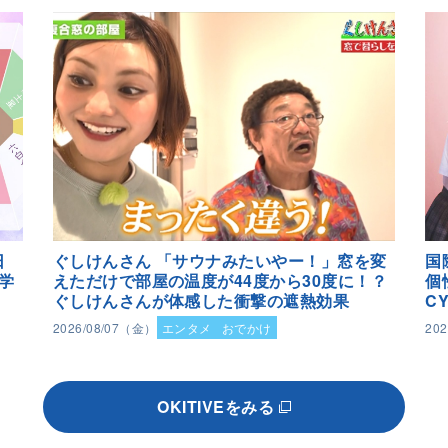
日
ぐしけんさん 「サウナみたいやー！」窓を変
国
学
えただけで部屋の温度が44度から30度に！？
個
ぐしけんさんが体感した衝撃の遮熱効果
C
2026/08/07（金）
エンタメ
おでかけ
20
OKITIVEをみる