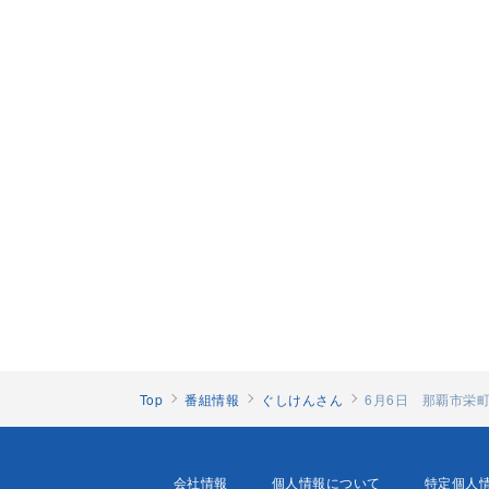
Top
番組情報
ぐしけんさん
6月6日 那覇市栄
会社情報
個人情報について
特定個人