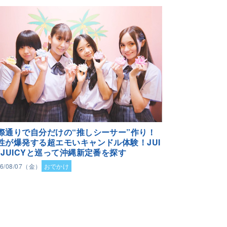
際通りで自分だけの“推しシーサー”作り！
性が爆発する超エモいキャンドル体験！JUI
YJUICYと巡って沖縄新定番を探す
26/08/07（金）
おでかけ