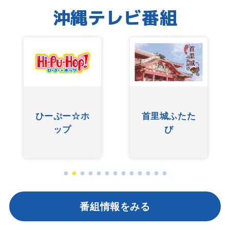
沖縄テレビ番組
ひーぷー☆ホ
首里城ふたた
ップ
び
番組情報をみる