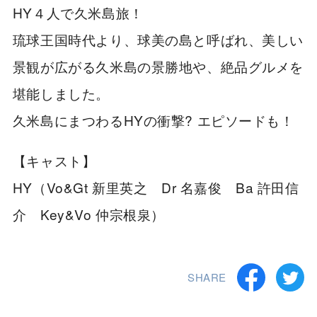
HY４人で久米島旅！
琉球王国時代より、球美の島と呼ばれ、美しい
景観が広がる久米島の景勝地や、絶品グルメを
堪能しました。
久米島にまつわるHYの衝撃? エピソードも！
【キャスト】
HY（Vo&Gt 新里英之 Dr 名嘉俊 Ba 許田信
介 Key&Vo 仲宗根泉）
SHARE