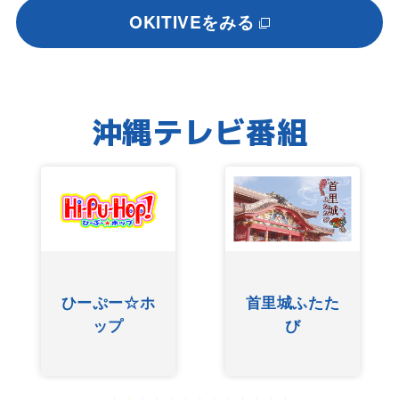
OKITIVEをみる
沖縄テレビ番組
ひーぷー☆ホ
首里城ふたた
ップ
び