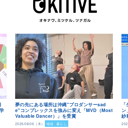
日
夢の先にある場所は沖縄"プロダンサーsad
「
学
e"コンプレックスを強みに変え「MVD（Most
ン
Valuable Dancer）」を受賞
紗
2026/08/06（木）
地域
暮らし
20