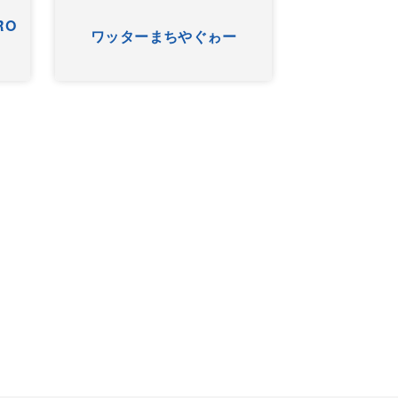
RO
ワッターまちやぐゎー
HYゴー