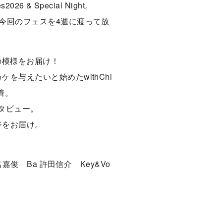
26 & Special Night。
今回のフェスを4週に渡って放
の模様をお届け！
を与えたいと始めたwithChi
着。
タビュー。
ジをお届け。
 名嘉俊 Ba 許田信介 Key&Vo