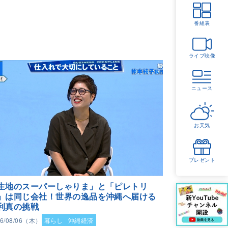
番組表
ライブ映像
ニュース
お天気
プレゼント
生地のスーパーしゃりま」と「ピレトリ
」は同じ会社！世界の逸品を沖縄へ届ける
利真の挑戦
26/08/06（木）
暮らし
沖縄経済