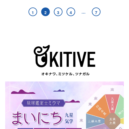
…
1
2
3
4
7