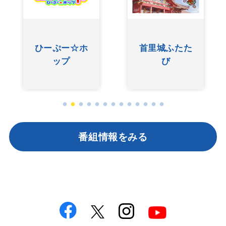
ひーぷー☆ホ
首里城ふたた
ップ
び
番組情報をみる