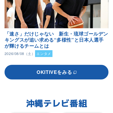
「速さ」だけじゃない 新生・琉球ゴールデン
キングスが追い求める“多様性”と日本人選手
が輝けるチームとは
2026/08/08（土）
エンタメ
OKITIVEをみる
沖縄テレビ番組