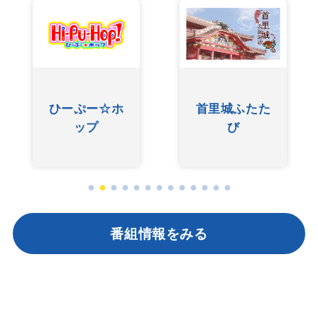
友近ありんく
たた
ぐしけんさん
りんのい～あ
んべぇ
番組情報をみる