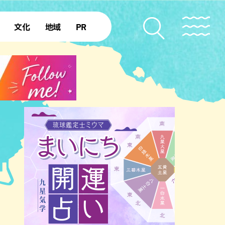
文化
地域
PR
復帰50年
本島北部
本島中部
本島南部
先島諸島
北部離島
南部離島