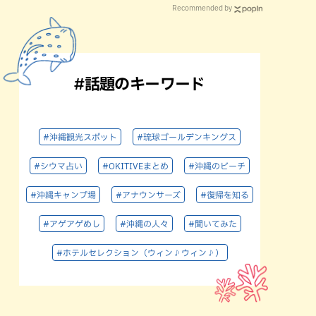
Recommended by
#話題のキーワード
#沖縄観光スポット
#琉球ゴールデンキングス
#シウマ占い
#OKITIVEまとめ
#沖縄のビーチ
#沖縄キャンプ場
#アナウンサーズ
#復帰を知る
#アゲアゲめし
#沖縄の人々
#聞いてみた
#ホテルセレクション（ウィン♪ウィン♪）