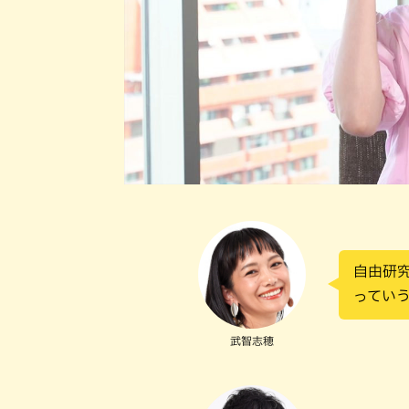
自由研
ってい
武智志穂