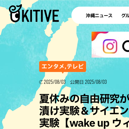
沖縄ニュース
グ
ラ
テイ
すし
沖
エンタメ,テレビ
2025/08/03
2025/08/03
公開日
洋食・
夏休みの自由研究
ステー
漬け実験＆サイエ
その他
実験【wake up 
ブッフェ