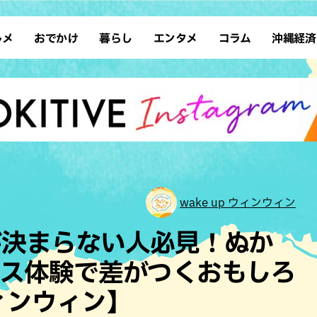
ルメ
おでかけ
暮らし
エンタメ
コラム
沖縄経済
ーメン
デート
沖縄そば
レシピ
スポーツ
ドライブ
SDGs
占い
クアウト
散歩
ファッション
カフェ
タレント・芸人
ソロ活
ローカルニュース
テレビ
・魚料理
自然
和食・日本料理
沖縄移住
イベント
子ども
沖縄旧暦行事
縄料理
歴史
アジア・エスニック
体験
中華
レジャー
イタリアン
アート
wake up ウィンウィン
西洋料理
ショッピング
フレンチ
ホテル
が決まらない人必見！ぬか
キ・焼肉
サウナ
焼鳥・串料理
公園
ンス体験で差がつくおもしろ
の肉料理
沖縄の海
居酒屋・バー
ウィンウィン】
・バイキング
スイーツ