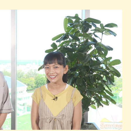
パン
カレー
バーガー
タコス・タコライス