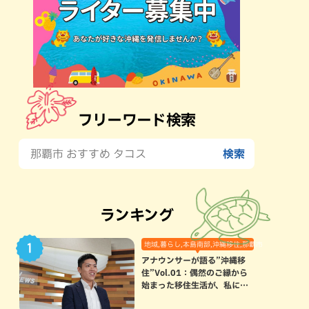
フリーワード検索
ランキング
地域,暮らし,本島南部,沖縄移住,那覇市
アナウンサーが語る”沖縄移
住”Vol.01：偶然のご縁から
始まった移住生活が、私にと
って120点満点になった理由