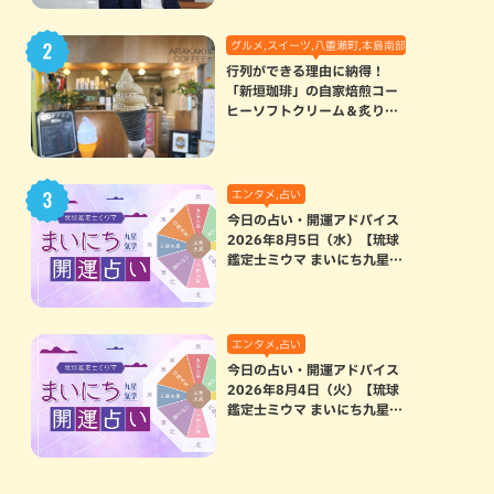
グルメ,スイーツ,八重瀬町,本島南部
行列ができる理由に納得！
「新垣珈琲」の自家焙煎コー
ヒーソフトクリーム＆炙りマ
シュマロのスモアラテが絶品
（八重瀬町）
エンタメ,占い
今日の占い・開運アドバイス
2026年8月5日（水）【琉球
鑑定士ミウマ まいにち九星気
学開運占い】
エンタメ,占い
今日の占い・開運アドバイス
2026年8月4日（火）【琉球
鑑定士ミウマ まいにち九星気
学開運占い】