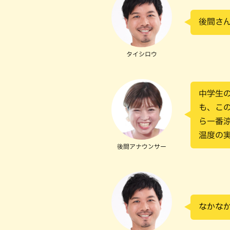
後間さ
タイシロウ
中学生
も、こ
ら一番
温度の
後間アナウンサー
なかな