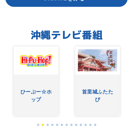
沖縄テレビ番組
友近ありんく
ぐしけんさん
りんのい～あ
んべぇ