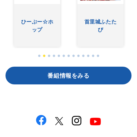
友近ありんく
ぐしけんさん
りんのい～あ
んべぇ
番組情報をみる