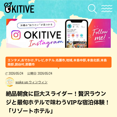
エンタメ,おでかけ,テレビ,ホテル,名護市,地域,本島中部,本島北部,本島
南部,読谷村,那覇市
2026/05/24
2026/05/24
公開日
wake up ウィンウィン
絶品朝食に巨大スライダー！贅沢ラウン
ジと最旬ホテルで味わうVIPな宿泊体験！
「リゾートホテル」