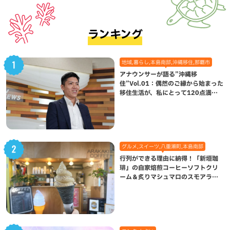
ランキング
地域,暮らし,本島南部,沖縄移住,那覇市
アナウンサーが語る”沖縄移
住”Vol.01：偶然のご縁から始まった
移住生活が、私にとって120点満点
になった理由
グルメ,スイーツ,八重瀬町,本島南部
行列ができる理由に納得！「新垣珈
琲」の自家焙煎コーヒーソフトクリ
ーム＆炙りマシュマロのスモアラテ
が絶品（八重瀬町）