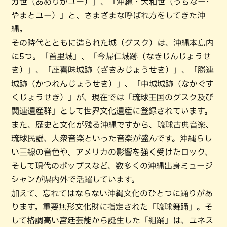
カ世（あめりかユー）」、「沖縄・大和世（うちなー･
やまとユー）」と、さまざまな呼ばれ方をしてきた沖
縄。
その時代とともに造られた城（グスク）は、沖縄本島内
に5つ。「首里城」、「今帰仁城跡（なきじんじょうせ
き）」、「座喜味城跡（ざきみじょうせき）」、「勝連
城跡（かつれんじょうせき）」、「中城城跡（なかぐす
くじょうせき）」が、現在では「琉球王国のグスク及び
関連遺産群」として世界文化遺産に登録されています。
また、歴史と文化が残る沖縄ですから、琉球古典音楽、
琉球民謡、大衆音楽といった音楽が盛んです。沖縄らし
い三線の音色や、アメリカの影響を強く受けたロック、
そして現代のポップスなど、数多くの沖縄出身ミュージ
シャンが県内外で活躍しています。
加えて、忘れてはならない沖縄文化のひとつに踊りがあ
ります。重要無形文化財に指定された「琉球舞踊」。そ
して格調高い宮廷芸能から誕生した「組踊」は、ユネス