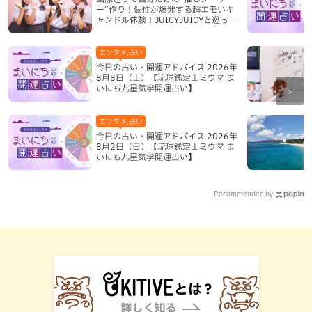
ー”作り！個性が爆発する超エモいキ
ャンドル体験！JUICYJUICYと巡って
沖縄新定番を探す
エンタメ,占い
今日の占い・開運アドバイス 2026年
8月8日（土）【琉球鑑定士ミウマ ま
いにち九星気学開運占い】
エンタメ,占い
今日の占い・開運アドバイス 2026年
8月2日（日）【琉球鑑定士ミウマ ま
いにち九星気学開運占い】
Recommended by