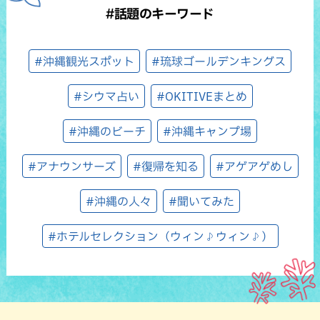
#話題のキーワード
#沖縄観光スポット
#琉球ゴールデンキングス
#シウマ占い
#OKITIVEまとめ
#沖縄のビーチ
#沖縄キャンプ場
#アナウンサーズ
#復帰を知る
#アゲアゲめし
#沖縄の人々
#聞いてみた
#ホテルセレクション（ウィン♪ウィン♪）