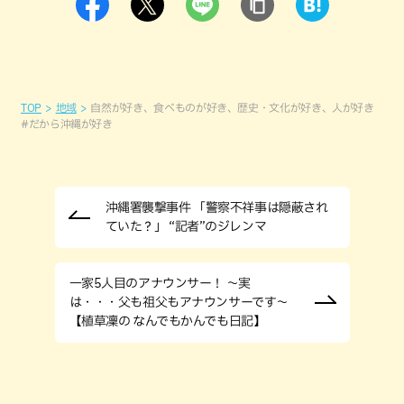
TOP
地域
自然が好き、食べものが好き、歴史・文化が好き、人が好き
#だから沖縄が好き
沖縄署襲撃事件 「警察不祥事は隠蔽され
ていた？」 “記者”のジレンマ
一家5人目のアナウンサー！ ～実
は・・・父も祖父もアナウンサーです～
【植草凜の なんでもかんでも日記】