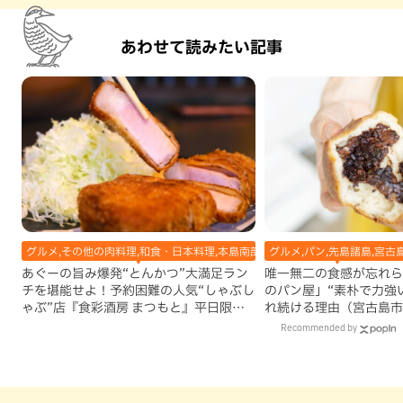
あわせて読みたい記事
グルメ,その他の肉料理,和食・日本料理,本島南部,那覇市
グルメ,パン,先島諸島,宮古
あぐーの旨み爆発“とんかつ”大満足ラン
唯一無二の食感が忘れら
チを堪能せよ！予約困難の人気“しゃぶし
のパン屋」“素朴で力強
ゃぶ”店『食彩酒房 まつもと』平日限定
れ続ける理由（宮古島市
でオープン（那覇市）
Recommended by