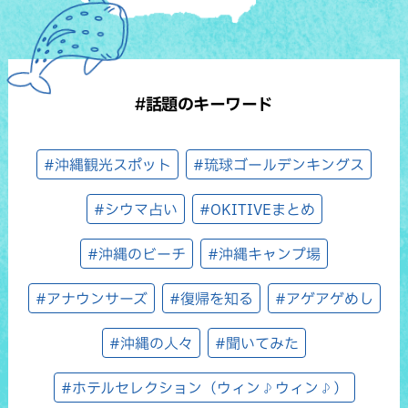
#話題のキーワード
#沖縄観光スポット
#琉球ゴールデンキングス
#シウマ占い
#OKITIVEまとめ
#沖縄のビーチ
#沖縄キャンプ場
#アナウンサーズ
#復帰を知る
#アゲアゲめし
#沖縄の人々
#聞いてみた
#ホテルセレクション（ウィン♪ウィン♪）