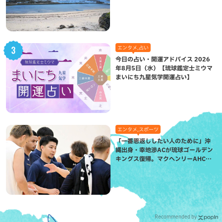
（八重瀬町）
エンタメ,占い
今日の占い・開運アドバイス 2026
年8月5日（水）【琉球鑑定士ミウマ
まいにち九星気学開運占い】
エンタメ,スポーツ
「一番恩返ししたい人のために」沖
縄出身・幸地渉ACが琉球ゴールデン
キングス復帰。マクヘンリーAHCに
信頼を寄せる理由
Recommended by