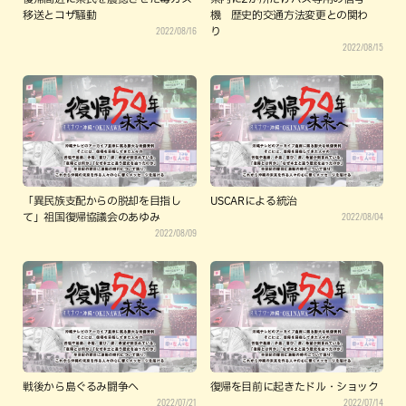
移送とコザ騒動
機 歴史的交通方法変更との関わ
2022/08/16
り
2022/08/15
「異民族支配からの脱却を目指し
USCARによる統治
2022/08/04
て」祖国復帰協議会のあゆみ
2022/08/09
戦後から島ぐるみ闘争へ
復帰を目前に起きたドル・ショック
2022/07/21
2022/07/14