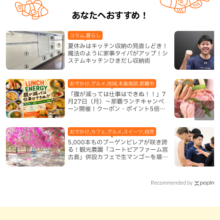
あなたへおすすめ！
コラム,暮らし
夏休みはキッチン収納の見直しどき！
魔法のように家事タイパがアップ！シ
ステムキッチンひきだし収納術
おでかけ,グルメ,地域,本島南部,那覇市
「腹が減っては仕事はできぬ！！」7
月27日（月）〜那覇ランチキャンペ
ーン開催！クーポン・ポイント5倍・
限定グッズが当たる12日間
おでかけ,カフェ,グルメ,スイーツ,自然
5,000本ものブーゲンビレアが咲き誇
る！観光農園「ユートピアファーム宮
古島」併設カフェで生マンゴーを堪能
（宮古島）
Recommended by