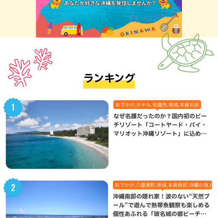
ランキング
おでかけ,ホテル,名護市,地域,本島北部
なぜ名護だったのか？国内初のビー
チリゾート「コートヤード・バイ・
マリオット沖縄リゾート」に込めら
れた想い
おでかけ,八重瀬町,地域,本島南部,沖縄の海,自
沖縄南部の隠れ家！波のない“天然プ
ール”で遊んで熱帯魚観察も楽しめる
個性あふれる「玻名城の郷ビーチ」