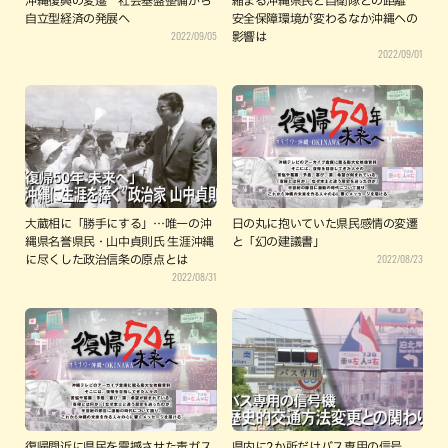
沖縄復興の変遷 社会基盤整備から
縮まる沖縄県民と自衛隊との距離
自立型経済の発展へ
安全保障環境が変わるなか沖縄への
2022/09/05
影響は
2022/09/01
大蔵相に「勝手にする」…唯一の沖
日の丸に抱いていた県民感情の変遷
縄県名誉県民・山中貞則氏 生涯沖縄
と「幻の建議書」
2022/08/23
に尽くした政治信条の原点とは
2022/08/31
復帰間近に県民を震撼させた毒ガス
県内に2か所だけバス専用の信号