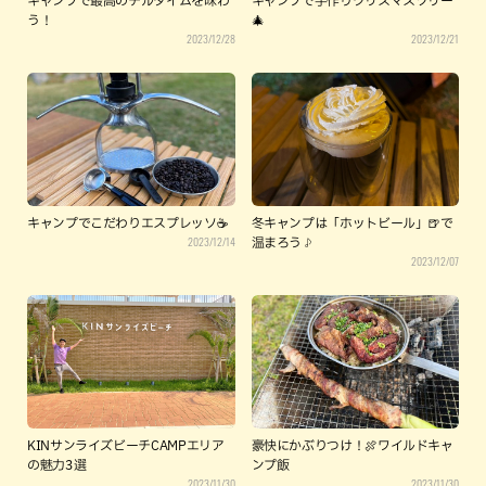
キャンプで最高のチルタイムを味わ
キャンプで手作りクリスマスツリー
う！
🎄
2023/12/28
2023/12/21
キャンプでこだわりエスプレッソ☕
冬キャンプは「ホットビール」🍺で
2023/12/14
温まろう♪
2023/12/07
KINサンライズビーチCAMPエリア
豪快にかぶりつけ！🍖ワイルドキャ
の魅力3選
ンプ飯
2023/11/30
2023/11/30