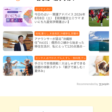
エンタメ,占い
今日の占い・開運アドバイス 2026年
8月8日（土）【琉球鑑定士ミウマ ま
いにち九星気学開運占い】
地域,暮らし,本島南部,沖縄移住,那覇市
アナウンサーが語る”沖縄移
住”Vol.01：偶然のご縁から始まった
移住生活が、私にとって120点満点に
なった理由
エンタメ,おでかけ,グルメ,すし・魚料理,テレビ,体験,北谷町,地域,
手ぶらで本格挑戦！大はしゃぎできる
話題の体験スポット「親子で楽しむ！
夏休み」
Recommended by