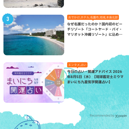
おでかけ,ホテル,名護市,地域,本島北部
なぜ名護だったのか？国内初のビー
チリゾート「コートヤード・バイ・
マリオット沖縄リゾート」に込めら
れた想い
エンタメ,占い
今日の占い・開運アドバイス 2026
年8月5日（水）【琉球鑑定士ミウマ
まいにち九星気学開運占い】
Recommended by