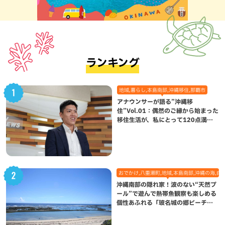
ランキング
地域,暮らし,本島南部,沖縄移住,那覇市
アナウンサーが語る”沖縄移
住”Vol.01：偶然のご縁から始まった
移住生活が、私にとって120点満点
になった理由
おでかけ,八重瀬町,地域,本島南部,沖縄の海,自
沖縄南部の隠れ家！波のない“天然プ
ール”で遊んで熱帯魚観察も楽しめる
個性あふれる「玻名城の郷ビーチ」
（八重瀬町）