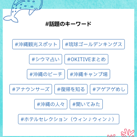
#話題のキーワード
#沖縄観光スポット
#琉球ゴールデンキングス
#シウマ占い
#OKITIVEまとめ
#沖縄のビーチ
#沖縄キャンプ場
#アナウンサーズ
#復帰を知る
#アゲアゲめし
#沖縄の人々
#聞いてみた
#ホテルセレクション（ウィン♪ウィン♪）