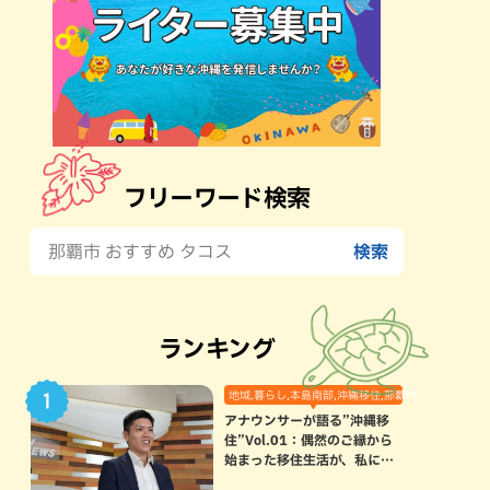
フリーワード検索
ランキング
地域,暮らし,本島南部,沖縄移住,那覇市
アナウンサーが語る”沖縄移
住”Vol.01：偶然のご縁から
始まった移住生活が、私にと
って120点満点になった理由