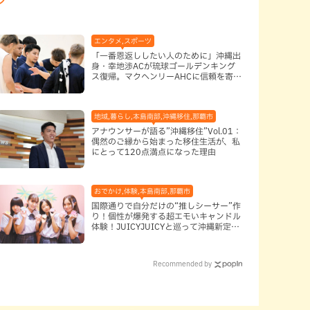
谷町,地域,子ども,本島中部,本島南部,沖縄そば,沖縄の海,那覇市
エンタメ,スポーツ
「一番恩返ししたい人のために」沖縄出
身・幸地渉ACが琉球ゴールデンキング
ス復帰。マクヘンリーAHCに信頼を寄せ
る理由
地域,暮らし,本島南部,沖縄移住,那覇市
アナウンサーが語る”沖縄移住”Vol.01：
偶然のご縁から始まった移住生活が、私
にとって120点満点になった理由
おでかけ,体験,本島南部,那覇市
国際通りで自分だけの“推しシーサー”作
り！個性が爆発する超エモいキャンドル
体験！JUICYJUICYと巡って沖縄新定番
を探す
Recommended by