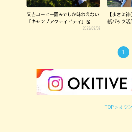
又吉コーヒー園☕でしか味わえない
【まさに神
「キャンプアクティビティ」🎽
紙パック活
2023/09/07
1
TOP
オウ