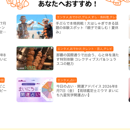
あなたへおすすめ！
エンタメ,おでかけ,グルメ,すし・魚料理,テレビ,体験,北
7月
手ぶらで本格挑戦！大はしゃぎできる話
ーン
題の体験スポット「親子で楽しむ！夏休
定グ
み」
エンタメ,おでかけ,タレント・芸人,テレビ
年8
那覇の国際通りで出会う、心と体を満た
まいに
す特別体験 コレクティブスパ＆シュラ
スコの魅力
中部,本島北部,本島南部
エンタメ,占い
どこ
今日の占い・開運アドバイス 2026年8
ビー
月7日（金）【琉球鑑定士ミウマ まいに
ち九星気学開運占い】