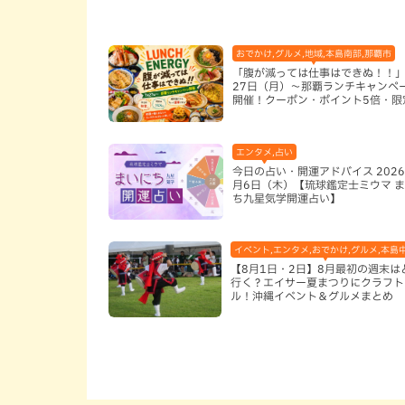
おでかけ,グルメ,地域,本島南部,那覇市
「腹が減っては仕事はできぬ！！」
27日（月）〜那覇ランチキャンペ
開催！クーポン・ポイント5倍・限
ッズが当たる12日間
エンタメ,占い
今日の占い・開運アドバイス 2026
月6日（木）【琉球鑑定士ミウマ 
ち九星気学開運占い】
イベント,エンタメ,おでかけ,グルメ,本島
【8月1日・2日】8月最初の週末は
行く？エイサー夏まつりにクラフト
ル！沖縄イベント＆グルメまとめ