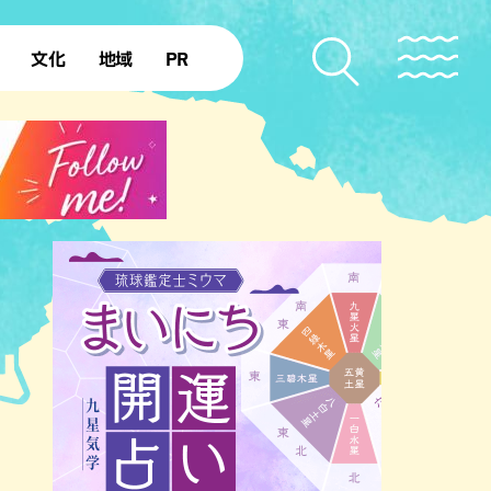
文化
地域
PR
復帰50年
本島北部
本島中部
本島南部
先島諸島
北部離島
南部離島
のビーチ
沖縄キャンプ場
アナウンサーズ
復帰を知る
ア