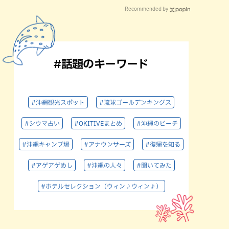
Recommended by
#話題のキーワード
#沖縄観光スポット
#琉球ゴールデンキングス
#シウマ占い
#OKITIVEまとめ
#沖縄のビーチ
#沖縄キャンプ場
#アナウンサーズ
#復帰を知る
#アゲアゲめし
#沖縄の人々
#聞いてみた
#ホテルセレクション（ウィン♪ウィン♪）