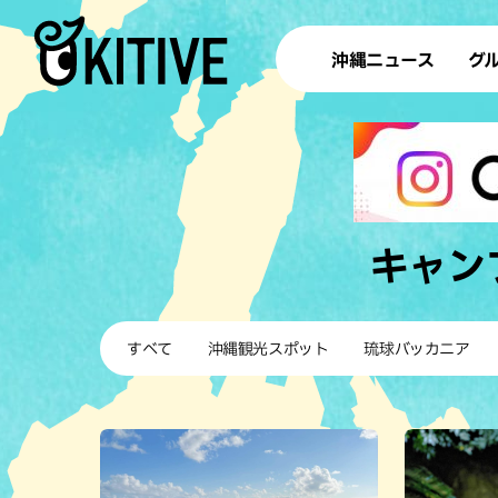
沖縄ニュース
グ
ラ
テイ
すし
沖
キャン
洋食・
すべて
沖縄観光スポット
琉球バッカニア
ステー
その他
ブッフェ