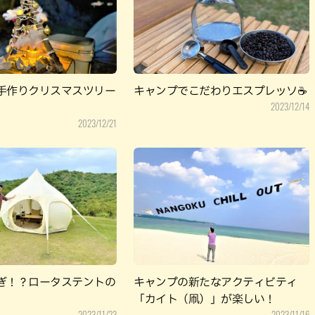
パン
カレー
バーガー
タコス・タコライス
手作りクリスマスツリー
キャンプでこだわりエスプレッソ☕
2023/12/14
2023/12/21
ぎ！？ロータステントの
キャンプの新たなアクティビティ
「カイト（凧）」が楽しい！
2023/11/23
2023/11/16