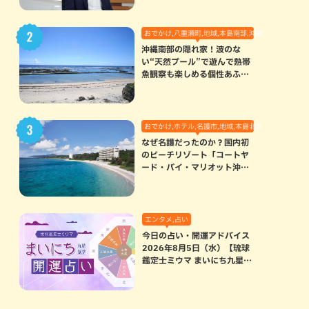
おでかけ,八重瀬町,地域,本島南部,沖縄の海,自然
沖縄南部の隠れ家！波のな
い“天然プール”で遊んで熱帯
魚観察も楽しめる個性あふれ
る「玻名城の郷ビーチ」（八
重瀬町）
おでかけ,ホテル,名護市,地域,本島北部
なぜ名護だったのか？国内初
のビーチリゾート「コートヤ
ード・バイ・マリオット沖縄
リゾート」に込められた想い
エンタメ,占い
今日の占い・開運アドバイス
2026年8月5日（水）【琉球
鑑定士ミウマ まいにち九星気
学開運占い】