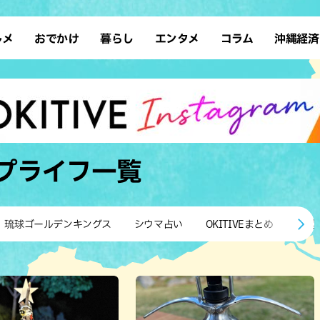
ルメ
おでかけ
暮らし
エンタメ
コラム
沖縄経済
ーメン
デート
沖縄そば
レシピ
スポーツ
ドライブ
SDGs
占い
クアウト
散歩
ファッション
カフェ
タレント・芸人
ソロ活
ローカルニュース
テレビ
・魚料理
自然
和食・日本料理
沖縄移住
イベント
子ども
沖縄旧暦行事
縄料理
歴史
アジア・エスニック
体験
プライフ
一覧
中華
レジャー
イタリアン
アート
西洋料理
ショッピング
フレンチ
ホテル
琉球ゴールデンキングス
シウマ占い
OKITIVEまとめ
沖縄
キ・焼肉
サウナ
焼鳥・串料理
公園
の肉料理
沖縄の海
居酒屋・バー
・バイキング
スイーツ