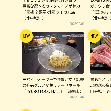
辛さとうまみが絶妙に絡み合う！
お茶碗３杯
豊富な選べるカスタマイズが魅力
ガッツリ食
「元祖 辛麺屋 桝元 ライカム店 」
「伝説のす
（北中城村）
（北中城村
2026/08/04
モバイルオーダーで快適注文！話題
胃もたれし
の絶品グルメが集うフードホール
場直送の豪
「RYUBO FOOD HALL」（那覇市）
肉金城 北谷
2026/08/04