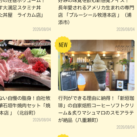
分の圧巻ボリューム！
好みの味覚を飲む新感覚アイス！
す大満足スタミナ丼
長年愛されるアメリカ生まれの専門
た丼屋 ライカム店」
店 「ブルーシール牧港本店 」（浦
）
添市）
2026/08/04
2026/08/04
ない自慢の脂身！自社牧
行列ができる理由に納得！「新垣珈
華石垣牛焼肉セット「焼
琲」の自家焙煎コーヒーソフトクリ
本店 」（北谷町）
ーム＆炙りマシュマロのスモアラテ
2026/08/04
が絶品（八重瀬町）
2026/08/04