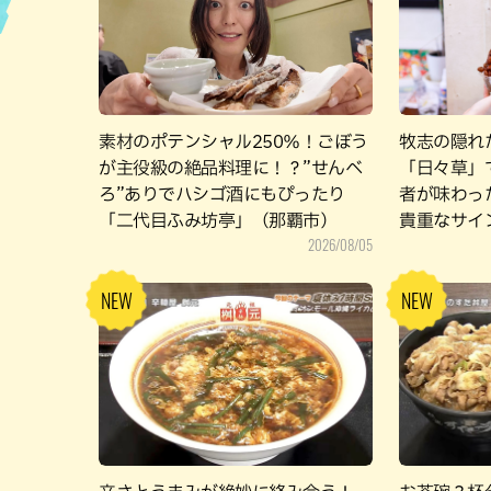
ハン
素材のポテンシャル250％！ごぼう
牧志の隠れ
が主役級の絶品料理に！？”せんべ
「日々草」
ろ”ありでハシゴ酒にもぴったり
者が味わっ
「二代目ふみ坊亭」（那覇市）
貴重なサイ
2026/08/05
ェック（那