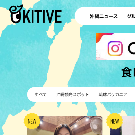
沖縄ニュース
グ
ラ
テイ
すし
沖
食
洋食・
すべて
沖縄観光スポット
琉球バッカニア
ステー
その他
ブッフェ