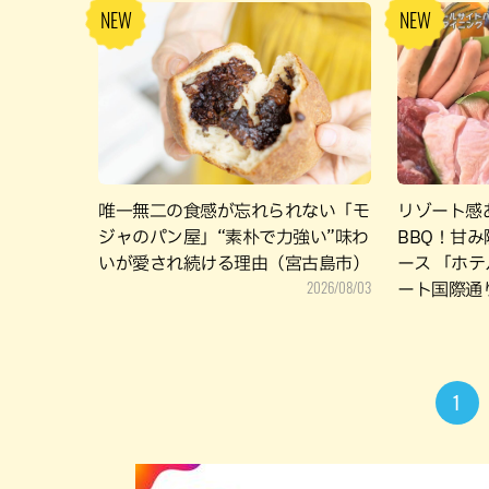
唯一無二の食感が忘れられない「モ
リゾート感
ジャのパン屋」“素朴で力強い”味わ
BBQ！甘
いが愛され続ける理由（宮古島市）
ース 「ホ
2026/08/03
ート国際通
1