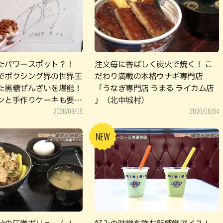
パン
カレー
バーガー
タコス・タコライス
たパワースポット？！
注文毎に香ばしく炭火で焼く！ こ
でボクシング界の世界王
だわり満載の本格ウナギ専門店
た黒糖ぜんざいを堪能！
「うなぎ専門店 うまる ライカム店
ンと手作りケーキも要チ
」（北中城村）
2026/08/05
2026/08/04
覇市）