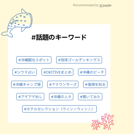
Recommended by
#話題のキーワード
#沖縄観光スポット
#琉球ゴールデンキングス
#シウマ占い
#OKITIVEまとめ
#沖縄のビーチ
#沖縄キャンプ場
#アナウンサーズ
#復帰を知る
#アゲアゲめし
#沖縄の人々
#聞いてみた
#ホテルセレクション（ウィン♪ウィン♪）