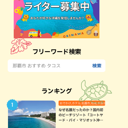
フリーワード検索
ランキング
おでかけ,ホテル,名護市,地域,本島北部
なぜ名護だったのか？国内初
のビーチリゾート「コートヤ
ード・バイ・マリオット沖縄
リゾート」に込められた想い