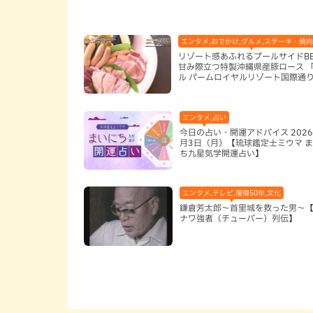
エンタメ,おでかけ,グルメ,ステーキ・焼肉
リゾート感あふれるプールサイドB
甘み際立つ特製沖縄県産豚ロース 
ル パームロイヤルリゾート国際通
（那覇市）
エンタメ,占い
今日の占い・開運アドバイス 2026
月3日（月）【琉球鑑定士ミウマ 
ち九星気学開運占い】
エンタメ,テレビ,復帰50年,文化
鎌倉芳太郎～首里城を救った男～
ナワ強者（チューバー）列伝】