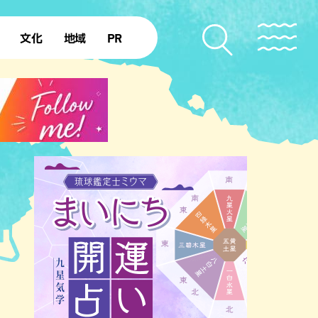
文化
地域
PR
復帰50年
本島北部
本島中部
本島南部
先島諸島
北部離島
南部離島
のビーチ
沖縄キャンプ場
アナウンサーズ
復帰を知る
ア