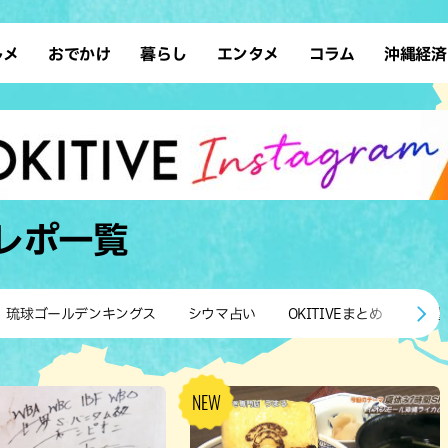
ルメ
おでかけ
暮らし
エンタメ
コラム
沖縄経済
ーメン
デート
沖縄そば
レシピ
スポーツ
ドライブ
SDGs
占い
クアウト
散歩
ファッション
カフェ
タレント・芸人
ソロ活
ローカルニュース
テレビ
・魚料理
自然
和食・日本料理
沖縄移住
イベント
子ども
沖縄旧暦行事
縄料理
歴史
アジア・エスニック
体験
レポ
一覧
中華
レジャー
イタリアン
アート
西洋料理
ショッピング
フレンチ
ホテル
琉球ゴールデンキングス
シウマ占い
OKITIVEまとめ
沖縄
キ・焼肉
サウナ
焼鳥・串料理
公園
の肉料理
沖縄の海
居酒屋・バー
・バイキング
スイーツ