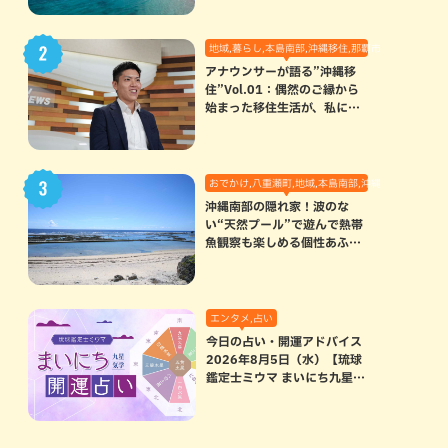
地域,暮らし,本島南部,沖縄移住,那覇市
アナウンサーが語る”沖縄移
住”Vol.01：偶然のご縁から
始まった移住生活が、私にと
って120点満点になった理由
おでかけ,八重瀬町,地域,本島南部,沖縄の海,自然
沖縄南部の隠れ家！波のな
い“天然プール”で遊んで熱帯
魚観察も楽しめる個性あふれ
る「玻名城の郷ビーチ」（八
重瀬町）
エンタメ,占い
今日の占い・開運アドバイス
2026年8月5日（水）【琉球
鑑定士ミウマ まいにち九星気
学開運占い】