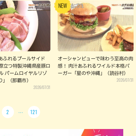
あふれるプールサイド
オーシャンビューで味わう至高の肉
み際立つ特製沖縄県産豚ロ
感！ 肉汁あふれるワイルド本格バ
テル パームロイヤルリゾ
ーガー「星のや沖縄」（読谷村）
2026/07/31
り」（那覇市）
2026/07/31
2
121