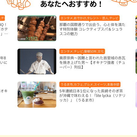
あなたへおすすめ！
,テレビ,ホテル,地域,本島南部,那覇市
エンタメ,おでかけ,タレント・芸人,テレビ
BQ！
那覇の国際通りで出会う、心と体を満た
「ホテ
す特別体験 コレクティブスパ＆シュラ
り」
スコの魅力
エンタメ,テレビ,復帰50年,文化
年8
奥原崇典～困難と言われた首里城の赤瓦
まいに
を焼き上げた男～【オキナワ強者（チュ
ーバー）列伝】
うるま市,カフェ,グルメ,スイーツ,本島中部
【オキ
5年連続日本1位になった長崎そのぎ茶
が沖縄で味わえる！「lite lycka（リテリ
ッカ）」（うるま市）