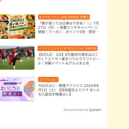
おでかけ,グルメ,地域,本島南部,那覇市
「腹が減っては仕事はできぬ！！」7月
27日（月）〜那覇ランチキャンペーン
開催！クーポン・ポイント5倍・限定グ
ッズが当たる12日間
イベント,エンタメ,おでかけ,グルメ,本島中部,本島北部,本島南部
【8月1日・2日】8月最初の週末はどこ
行く？エイサー夏まつりにクラフトビー
ル！沖縄イベント＆グルメまとめ
エンタメ,占い
今日の占い・開運アドバイス 2026年8
月1日（土）【琉球鑑定士ミウマ まいに
ち九星気学開運占い】
Recommended by