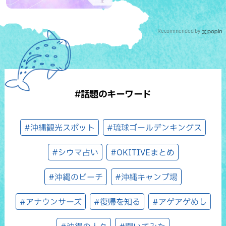
Recommended by
#話題のキーワード
#沖縄観光スポット
#琉球ゴールデンキングス
#シウマ占い
#OKITIVEまとめ
#沖縄のビーチ
#沖縄キャンプ場
#アナウンサーズ
#復帰を知る
#アゲアゲめし