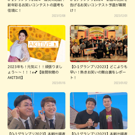
新年彩るお笑いコンテストの選考も
告げるお笑いコンテスト予選が幕開
佳境に！
け！
2023/12/08
2023/12/01
2023年も！元気に！！頑張りまし
【O-1グランプリ2023】どこよりも
ょう～～！！！✊💕【後間秋穂の
早い！熱きお笑いの舞台裏をレポー
AKITIVE】
ト！
2023/01/16
2023/01/02
【O-1グランプリ2023】本戦出場者
【O-1グランプリ2023】本戦出場者