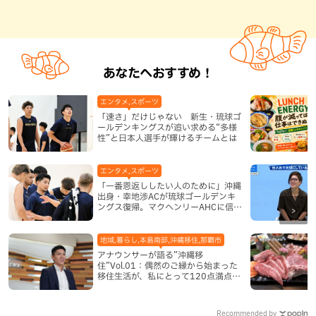
あなたへおすすめ！
エンタメ,スポーツ
「速さ」だけじゃない 新生・琉球ゴ
ールデンキングスが追い求める“多様
性”と日本人選手が輝けるチームとは
エンタメ,スポーツ
「一番恩返ししたい人のために」沖縄
出身・幸地渉ACが琉球ゴールデンキ
ングス復帰。マクヘンリーAHCに信頼
を寄せる理由
地域,暮らし,本島南部,沖縄移住,那覇市
アナウンサーが語る”沖縄移
住”Vol.01：偶然のご縁から始まった
移住生活が、私にとって120点満点に
なった理由
Recommended by