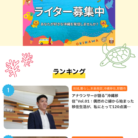
ランキング
地域,暮らし,本島南部,沖縄移住,那覇市
アナウンサーが語る”沖縄移
住”Vol.01：偶然のご縁から始まった
移住生活が、私にとって120点満点
になった理由