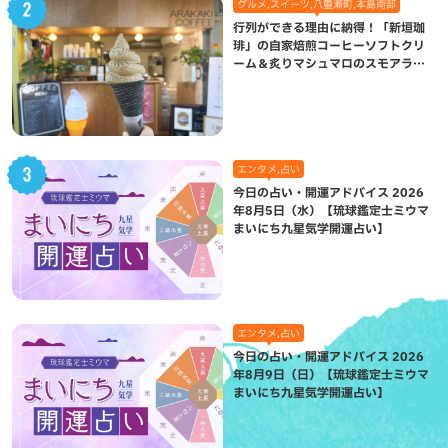
グルメ,スイーツ,八重瀬町,本島南部
行列ができる理由に納得！「新垣珈
琲」の自家焙煎コーヒーソフトクリ
ーム＆炙りマシュマロのスモアラテ
が絶品（八重瀬町）
エンタメ,占い
今日の占い・開運アドバイス 2026
年8月5日（水）【琉球鑑定士ミウマ
まいにち九星気学開運占い】
エンタメ,占い
今日の占い・開運アドバイス 2026
年8月9日（日）【琉球鑑定士ミウマ
まいにち九星気学開運占い】