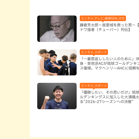
エンタメ,テレビ,復帰50年,文化
鎌倉芳太郎～首里城を救った男～
ナワ強者（チューバー）列伝】
エンタメ,スポーツ
「一番恩返ししたい人のために」
身・幸地渉ACが琉球ゴールデンキ
ス復帰。マクヘンリーAHCに信頼
る理由
エンタメ,スポーツ
「優勝したい、その思いだけ」琉
ルデンキングスに加入した大浦颯
る“2026-27シーズンへの決意”