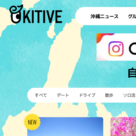
沖縄ニュース
グ
ラ
テイ
すし
沖
洋食・
すべて
デート
ドライブ
散歩
ソロ活
ステー
その他
ブッフェ