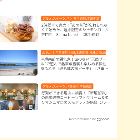
,本島南部
グルメ,スイーツ,パン,嘉手納町,本島中部
2時間半で完売！“あの味”が忘れられな
くて始めた、週末限定のシナモンロール
専門店「Shima buns」（嘉手納町）
おでかけ,八重瀬町,地域,本島南部,沖縄の海,自然
沖縄南部の隠れ家！波のない“天然プー
ル”で遊んで熱帯魚観察も楽しめる個性
あふれる「玻名城の郷ビーチ」（八重瀬
町）
グルメ,スイーツ,八重瀬町,本島南部
行列ができる理由に納得！「新垣珈琲」
の自家焙煎コーヒーソフトクリーム＆炙
りマシュマロのスモアラテが絶品（八重
瀬町）
Recommended by