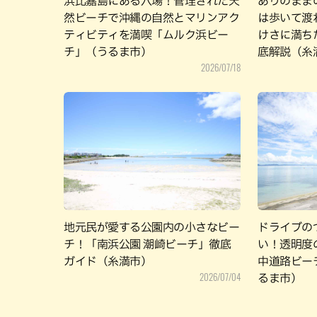
浜比嘉島にある穴場！管理された天
ありのまま
然ビーチで沖縄の自然とマリンアク
は歩いて渡
ティビティを満喫「ムルク浜ビー
けさに満ち
チ」（うるま市）
底解説（糸
2026/07/18
地元民が愛する公園内の小さなビー
ドライブの
チ！「南浜公園 潮崎ビーチ」徹底
い！透明度
ガイド（糸満市）
中道路ビー
2026/07/04
るま市）