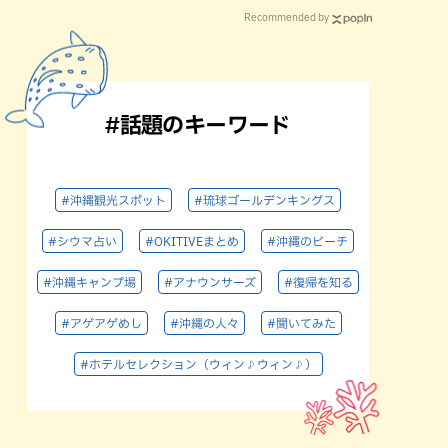
Recommended by
#話題のキーワード
#沖縄観光スポット
#琉球ゴールデンキングス
#シウマ占い
#OKITIVEまとめ
#沖縄のビーチ
#沖縄キャンプ場
#アナウンサーズ
#復帰を知る
#アゲアゲめし
#沖縄の人々
#聞いてみた
#ホテルセレクション（ウィン♪ウィン♪）