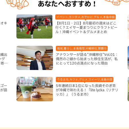
あなたへおすすめ！
イベント,エンタメ,おでかけ,グルメ,本島中部,本島北部
【オキ
【8月1日・2日】8月最初の週末はどこ
行く？エイサー夏まつりにクラフトビー
ル！沖縄イベント＆グルメまとめ
地域,暮らし,本島南部,沖縄移住,那覇市
沖縄出
アナウンサーが語る”沖縄移住”Vol.01：
ング
偶然のご縁から始まった移住生活が、私
を寄せ
にとって120点満点になった理由
うるま市,カフェ,グルメ,スイーツ,本島中部
球ゴー
5年連続日本1位になった長崎そのぎ茶
太が語
が沖縄で味わえる！「lite lycka（リテリ
ッカ）」（うるま市）