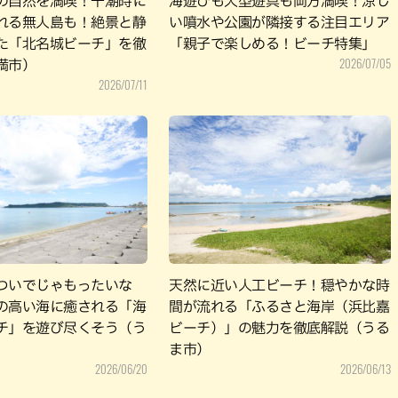
の自然を満喫！干潮時に
海遊びも大型遊具も両方満喫！涼し
れる無人島も！絶景と静
い噴水や公園が隣接する注目エリア
た「北名城ビーチ」を徹
「親子で楽しめる！ビーチ特集」
2026/07/05
満市）
2026/07/11
ついでじゃもったいな
天然に近い人工ビーチ！穏やかな時
の高い海に癒される「海
間が流れる「ふるさと海岸（浜比嘉
チ」を遊び尽くそう（う
ビーチ）」の魅力を徹底解説（うる
ま市）
2026/06/20
2026/06/13