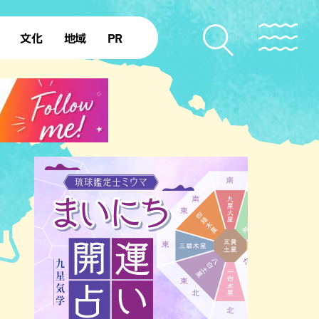
文化
地域
PR
復帰50年
本島北部
本島中部
本島南部
先島諸島
北部離島
南部離島
ショッピング
ホテル
サウナ
公園
沖縄の海