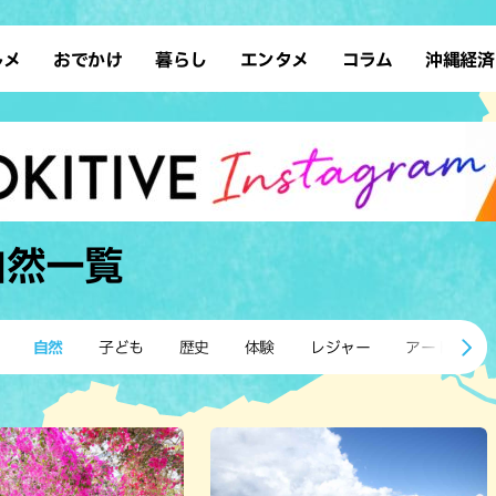
ルメ
おでかけ
暮らし
エンタメ
コラム
沖縄経済
ーメン
デート
沖縄そば
レシピ
スポーツ
ドライブ
SDGs
占い
クアウト
散歩
ファッション
カフェ
タレント・芸人
ソロ活
ローカルニュース
テレビ
・魚料理
自然
和食・日本料理
沖縄移住
イベント
子ども
沖縄旧暦行事
縄料理
歴史
アジア・エスニック
体験
自然
一覧
中華
レジャー
イタリアン
アート
西洋料理
ショッピング
フレンチ
ホテル
自然
子ども
歴史
体験
レジャー
アート
キ・焼肉
サウナ
焼鳥・串料理
公園
の肉料理
沖縄の海
居酒屋・バー
・バイキング
スイーツ