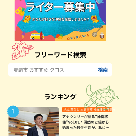
フリーワード検索
ランキング
地域,暮らし,本島南部,沖縄移住,那覇市
アナウンサーが語る”沖縄移
住”Vol.01：偶然のご縁から
始まった移住生活が、私にと
って120点満点になった理由