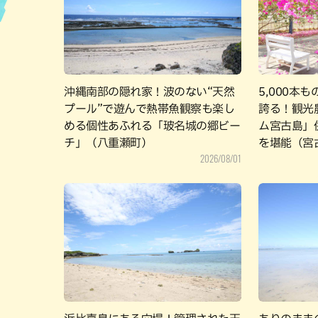
ハン
沖縄南部の隠れ家！波のない“天然
5,000本
プール”で遊んで熱帯魚観察も楽し
誇る！観光
める個性あふれる「玻名城の郷ビー
ム宮古島」
チ」（八重瀬町）
を堪能（宮
2026/08/01