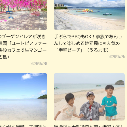
パン
カレー
バーガー
タコス・タコライス
ものブーゲンビレアが咲き
手ぶらでBBQもOK！家族であんし
農園「ユートピアファー
んして楽しめる地元民にも人気の
併設カフェで生マンゴー
「宇堅ビーチ」（うるま市）
2026/07/25
古島）
2026/07/29