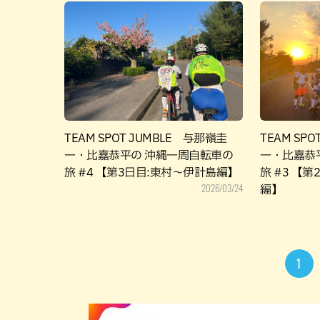
TEAM SPOT JUMBLE 与那嶺圭
TEAM SP
一・比嘉恭平の 沖縄一周自転車の
一・比嘉恭
旅 #4 【第3日目:東村～伊計島編】
旅 #3 【
2026/03/24
編】
1