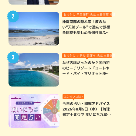
おでかけ,八重瀬町,地域,本島南部,沖縄の海,自然
沖縄南部の隠れ家！波のな
い“天然プール”で遊んで熱帯
魚観察も楽しめる個性あふれ
る「玻名城の郷ビーチ」（八
重瀬町）
おでかけ,ホテル,名護市,地域,本島北部
なぜ名護だったのか？国内初
のビーチリゾート「コートヤ
ード・バイ・マリオット沖縄
リゾート」に込められた想い
エンタメ,占い
今日の占い・開運アドバイス
2026年8月5日（水）【琉球
鑑定士ミウマ まいにち九星気
学開運占い】