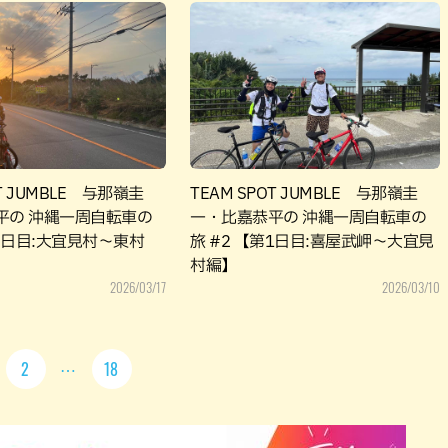
OT JUMBLE 与那嶺圭
TEAM SPOT JUMBLE 与那嶺圭
平の 沖縄一周自転車の
一・比嘉恭平の 沖縄一周自転車の
第2日目:大宜見村～東村
旅 #2 【第1日目:喜屋武岬～大宜見
村編】
2026/03/17
2026/03/10
2
18