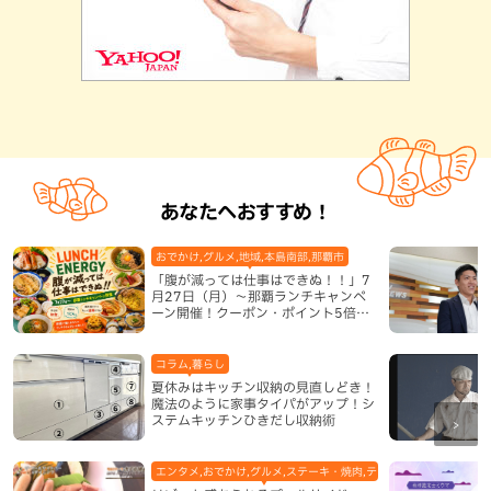
あなたへおすすめ！
おでかけ,グルメ,地域,本島南部,那覇市
「腹が減っては仕事はできぬ！！」7
月27日（月）〜那覇ランチキャンペ
ーン開催！クーポン・ポイント5倍・
限定グッズが当たる12日間
コラム,暮らし
夏休みはキッチン収納の見直しどき！
魔法のように家事タイパがアップ！シ
ステムキッチンひきだし収納術
エンタメ,おでかけ,グルメ,ステーキ・焼肉,テレビ,ホテル,地域,本島