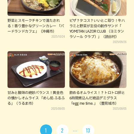
野菜とスモークチキンで満たされ
ピザ？タコス？いいとこ取り！牛ハ
る！香り豊かなグリーンカレー 「バ
ラミと野菜が主役の創作サンド「
ードランドカフェ」（沖縄市）
YOMITAN LAZOR CLUB （ヨミタン
2025/10/24
ラソール クラブ）」（読谷村）
2025/09/26
甘みと酸味の絶妙バランス！黄金色
飲めるオムライス！？トロトロ卵と
の懐かしオムライス 「めし処 ふるふ
6時間煮込んだ絶品デミグラス
る」（うるま市）
「egg me time. 」（豊見城市）
2025/09/05
2025/09/05
1
2
13