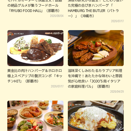
モバイルオーダーで快適注文！話題
深夜の研究から誕生！ こだわり抜い
の絶品グルメが集うフードホール
た究極の合びきハンバーグ 「
「RYUBO FOOD HALL」（那覇市）
HAMBURG THE BUTLER（バトラ
2026/08/04
ー） 」（沖縄市）
2026/07/17
黄金比の肉汁ハンバーグ＆ホロホロ
滋味深くしみわたるカラブリア料理
極上スペアリブの贅沢コンボ 「キッ
を沖縄で！あたたかな味わいと雰囲
チンHIT」（那覇市）
気が心地良い「JOJO’S 南イタリア
2026/07/17
の家庭料理バル」（那覇市）
2026/04/29