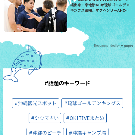
縄出身・幸地渉ACが琉球ゴールデン
キングス復帰。マクヘンリーAHCに
信頼を寄せる理由
Recommended by
#話題のキーワード
#沖縄観光スポット
#琉球ゴールデンキングス
#シウマ占い
#OKITIVEまとめ
#沖縄のビーチ
#沖縄キャンプ場