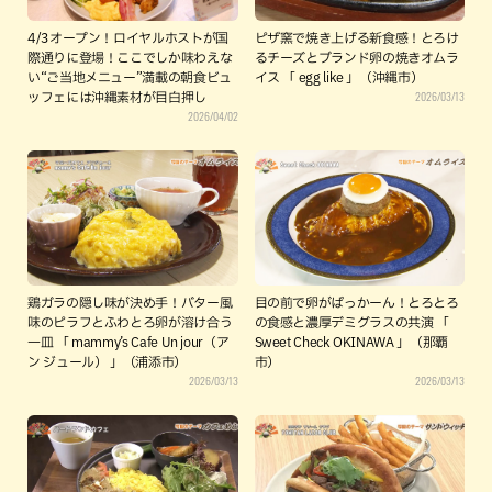
4/3オープン！ロイヤルホストが国
ピザ窯で焼き上げる新食感！とろけ
際通りに登場！ここでしか味わえな
るチーズとブランド卵の焼きオムラ
い“ご当地メニュー”満載の朝食ビュ
イス 「 egg like 」（沖縄市）
2026/03/13
ッフェには沖縄素材が目白押し
2026/04/02
鶏ガラの隠し味が決め手！バター風
目の前で卵がぱっかーん！とろとろ
味のピラフとふわとろ卵が溶け合う
の食感と濃厚デミグラスの共演 「
一皿 「 mammy’s Cafe Un jour（ア
Sweet Check OKINAWA 」（那覇
ン ジュール） 」（浦添市）
市）
2026/03/13
2026/03/13