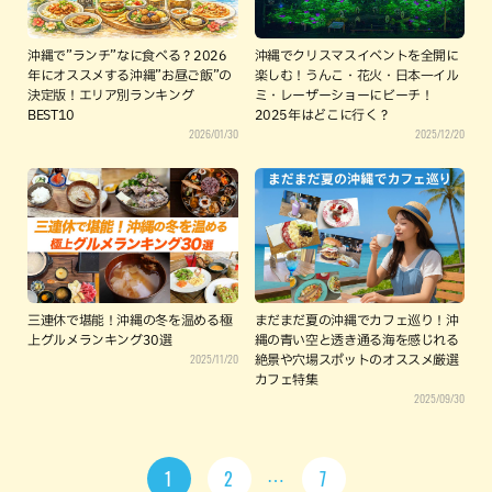
沖縄で”ランチ”なに食べる？2026
沖縄でクリスマスイベントを全開に
年にオススメする沖縄”お昼ご飯”の
楽しむ！うんこ・花火・日本一イル
決定版！エリア別ランキング
ミ・レーザーショーにビーチ！
BEST10
2025年はどこに行く？
2026/01/30
2025/12/20
三連休で堪能！沖縄の冬を温める極
まだまだ夏の沖縄でカフェ巡り！沖
上グルメランキング30選
縄の青い空と透き通る海を感じれる
2025/11/20
絶景や穴場スポットのオススメ厳選
カフェ特集
2025/09/30
1
2
7