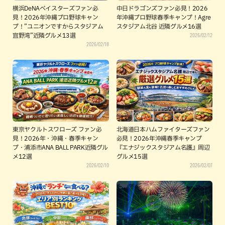
横浜DeNAベイスターズファン必
中日ドラゴンズファン必見！2026
見！2026年沖縄プロ野球キャン
年沖縄プロ野球春季キャンプ！Agre
プ！”ユニオンですからスタジアム
スタジアム北谷 近隣グルメ16選
2026/02/12
宜野湾”近隣グルメ13選
2026/02/18
東京ヤクルトスワローズ ファン必
北海道日本ハムファイターズファン
見！2026年・沖縄・春季キャン
必見！2026年沖縄春季キャンプ
プ・浦添市ANA BALL PARK近隣グル
『エナジックスタジアム名護』周辺
メ12選
グルメ15選
2026/02/10
2026/02/07