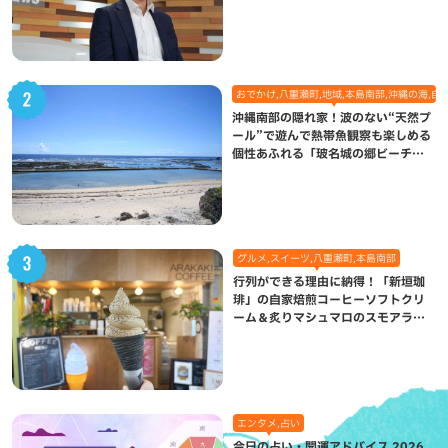
になった理由
おでかけ,八重瀬町,地域,本島南部,沖縄の海,自
沖縄南部の隠れ家！波のない“天然プ
ール”で遊んで熱帯魚観察も楽しめる
個性あふれる「玻名城の郷ビーチ」
（八重瀬町）
グルメ,スイーツ,八重瀬町,本島南部
行列ができる理由に納得！「新垣珈
琲」の自家焙煎コーヒーソフトクリ
ーム＆炙りマシュマロのスモアラテ
が絶品（八重瀬町）
エンタメ,占い
今日の占い・開運アドバイス 2026