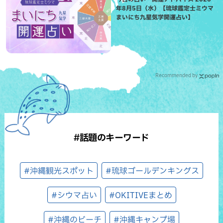
年8月5日（水）【琉球鑑定士ミウマ
まいにち九星気学開運占い】
Recommended by
#話題のキーワード
#沖縄観光スポット
#琉球ゴールデンキングス
#シウマ占い
#OKITIVEまとめ
#沖縄のビーチ
#沖縄キャンプ場