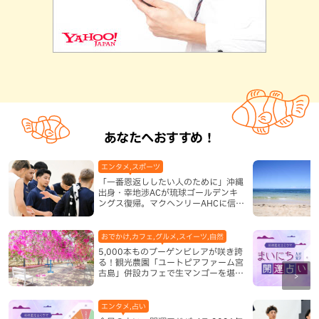
あなたへおすすめ！
エンタメ,スポーツ
「一番恩返ししたい人のために」沖縄
出身・幸地渉ACが琉球ゴールデンキ
ングス復帰。マクヘンリーAHCに信頼
を寄せる理由
おでかけ,カフェ,グルメ,スイーツ,自然
5,000本ものブーゲンビレアが咲き誇
る！観光農園「ユートピアファーム宮
古島」併設カフェで生マンゴーを堪能
（宮古島）
エンタメ,占い