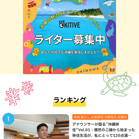
ランキング
地域,暮らし,本島南部,沖縄移住,那覇市
アナウンサーが語る”沖縄移
住”Vol.01：偶然のご縁から始まった
移住生活が、私にとって120点満点