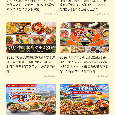
まもなく夏休み！絶品グルメから大
沖縄に夏が到来！読者が選んだ”沖
自然のアドベンチャーまで、沖縄の
縄そば”ランキングTOP30！アナタ
オススメのスポット特集！
の“推しそば”に出会えるか？
2026/07/18
2026/06/19
2026年GWは沖縄を食べ尽くす！沖
2026『アゲアゲめし』決定版！南
縄本島グルメ”30選” 南部・中部・
部から北部まで、連休に行きたい厳
北部から各10店をランキングでご紹
選30スポット｜沖縄の食の魅力を凝
介！
縮した絶品グルメをご紹介
2026/05/02
2026/04/29