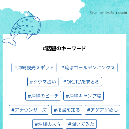
Recommended by
#話題のキーワード
#沖縄観光スポット
#琉球ゴールデンキングス
#シウマ占い
#OKITIVEまとめ
#沖縄のビーチ
#沖縄キャンプ場
#アナウンサーズ
#復帰を知る
#アゲアゲめし
#沖縄の人々
#聞いてみた