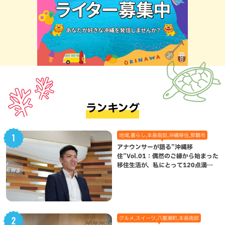
ランキング
地域,暮らし,本島南部,沖縄移住,那覇市
アナウンサーが語る”沖縄移
住”Vol.01：偶然のご縁から始まった
移住生活が、私にとって120点満点
になった理由
グルメ,スイーツ,八重瀬町,本島南部