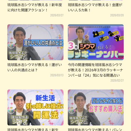
琉球風水志シウマが教える！新年度
琉球風水志シウマが教える！金運が
に向けた開運アクション！
いい人 5カ条！
2026/03/27
2026/03/20
琉球風水志シウマが教える！運がい
今月の開運情報を琉球風水志シウマ
い人の共通点とは？
が教える！2026年3月のラッキーナ
2026/03/13
ンバーは「24」気になる開運占い
2026/02/27
琉球風水志シウマが教える！新生
琉球風水志シウマが教える！バレン