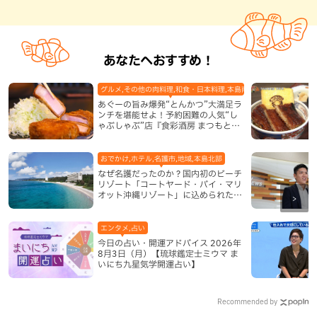
あなたへおすすめ！
グルメ,その他の肉料理,和食・日本料理,本島南部,那覇市
あぐーの旨み爆発“とんかつ”大満足ラ
ンチを堪能せよ！予約困難の人気“し
ゃぶしゃぶ”店『食彩酒房 まつもと』
平日限定でオープン（那覇市）
おでかけ,ホテル,名護市,地域,本島北部
なぜ名護だったのか？国内初のビーチ
リゾート「コートヤード・バイ・マリ
オット沖縄リゾート」に込められた想
い
エンタメ,占い
今日の占い・開運アドバイス 2026年
8月3日（月）【琉球鑑定士ミウマ ま
いにち九星気学開運占い】
Recommended by