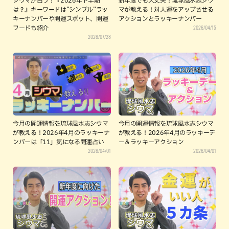
シウマが占う！『2026年下半期
新年度でも大丈夫！琉球風水志シウ
は？』キーワードは”シンプル”ラッ
マが教える！対人運をアップさせる
キーナンバーや開運スポット、開運
アクションとラッキーナンバー
2026/04/15
フードも紹介
2026/07/28
今月の開運情報を琉球風水志シウマ
今月の開運情報を琉球風水志シウマ
が教える！2026年4月のラッキーナ
が教える！2026年4月のラッキーデ
ンバーは「11」気になる開運占い
ー＆ラッキーアクション
2026/04/01
2026/04/01