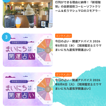
行列ができる理由に納得！「新垣珈
琲」の自家焙煎コーヒーソフトクリ
ーム＆炙りマシュマロのスモアラテ
が絶品（八重瀬町）
エンタメ,占い
今日の占い・開運アドバイス 2026
年8月5日（水）【琉球鑑定士ミウマ
まいにち九星気学開運占い】
エンタメ,占い
今日の占い・開運アドバイス 2026
年8月4日（火）【琉球鑑定士ミウマ
まいにち九星気学開運占い】