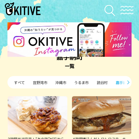
嘉手納町
一覧
すべて
宜野湾市
沖縄市
うるま市
読谷村
嘉手納町