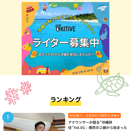
ランキング
地域,暮らし,本島南部,沖縄移住,那覇市
アナウンサーが語る”沖縄移
住”Vol.01：偶然のご縁から始まった