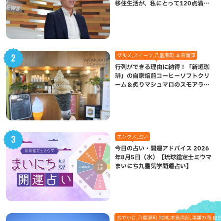
移住生活が、私にとって120点満点
になった理由
グルメ,スイーツ,八重瀬町,本島南部
行列ができる理由に納得！「新垣珈
琲」の自家焙煎コーヒーソフトクリ
ーム＆炙りマシュマロのスモアラテ
が絶品（八重瀬町）
エンタメ,占い
今日の占い・開運アドバイス 2026
年8月5日（水）【琉球鑑定士ミウマ
まいにち九星気学開運占い】
おでかけ,八重瀬町,地域,本島南部,沖縄の海,自