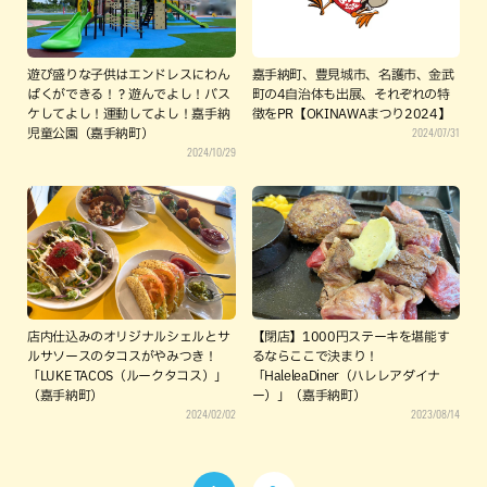
遊び盛りな子供はエンドレスにわん
嘉手納町、豊見城市、名護市、金武
ぱくができる！？遊んでよし！バス
町の4自治体も出展、それぞれの特
ケしてよし！運動してよし！嘉手納
徴をPR【OKINAWAまつり2024】
2024/07/31
児童公園（嘉手納町）
2024/10/29
店内仕込みのオリジナルシェルとサ
【閉店】1000円ステーキを堪能す
ルサソースのタコスがやみつき！
るならここで決まり！
「LUKE TACOS（ルークタコス）」
「HaleleaDiner（ハレレアダイナ
（嘉手納町）
ー）」（嘉手納町）
2024/02/02
2023/08/14