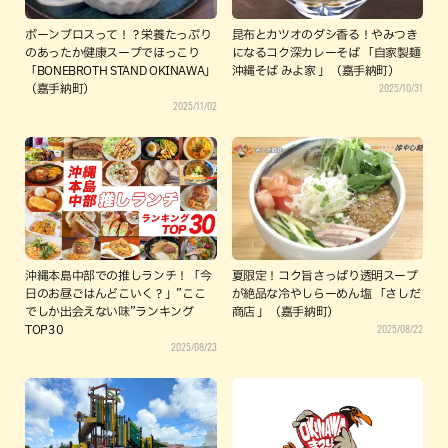
ボーンブロスって！？栄養たっぷり
昆布とカツオのダシ香る！やみつき
のあったか健康スープでほっこり
になるコク深カレーそば 「自家製麺
「BONEBROTH STAND OKINAWA」
沖縄そば みよ家 」（嘉手納町）
2025/10/31
（嘉手納町）
2025/11/02
沖縄本島中部での推しランチ！「今
夏限定！コク旨さっぱり透明スープ
日のお昼ごはんどこいく？」”ここ
が絶品な冷やしらーめん塩 「さしだ
でしか出会えない味”ランキング
商店 」（嘉手納町）
2025/08/22
TOP30
2025/08/23