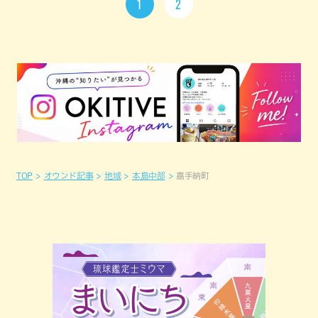
1
2
TOP
オウンド記事
地域
本島中部
嘉手納町