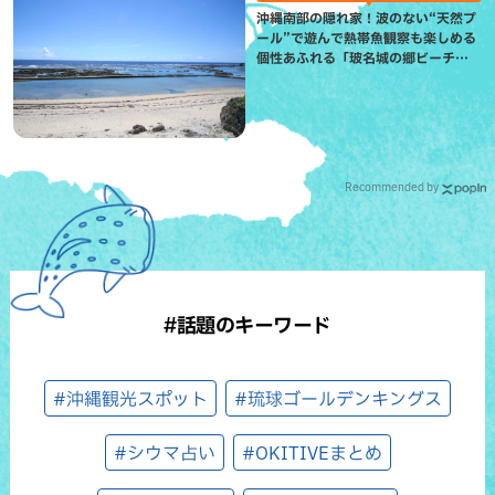
沖縄南部の隠れ家！波のない“天然プ
ール”で遊んで熱帯魚観察も楽しめる
個性あふれる「玻名城の郷ビーチ」
（八重瀬町）
Recommended by
#話題のキーワード
#沖縄観光スポット
#琉球ゴールデンキングス
#シウマ占い
#OKITIVEまとめ