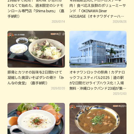
2時間半で完売！“あの味”が忘れら
４時間煮込んだトロトロステーキ
れなくて始めた、週末限定のシナモ
肉！ 食べ応え抜群のボリューミーサ
ンロール専門店「Shima buns」（嘉
ンド 「 OKINAWA Diner
手納町）
Hi31BASE（オキナワダイナーハイ
2026/07/14
2026/06/26
サイベース）」（嘉手納町）
豚骨とカツオの旨味を2日間かけて
オキナワンロックの祭典！カデナロ
凝縮した奥深いそばダシの骨汁 「み
ックフェスティバル2025｜道の駅
んなの食堂」（嘉手納町）
が2日間だけライブハウス化！入場
2026/02/20
無料・沖縄ロックバンド23組が集
2025/12/03
結！