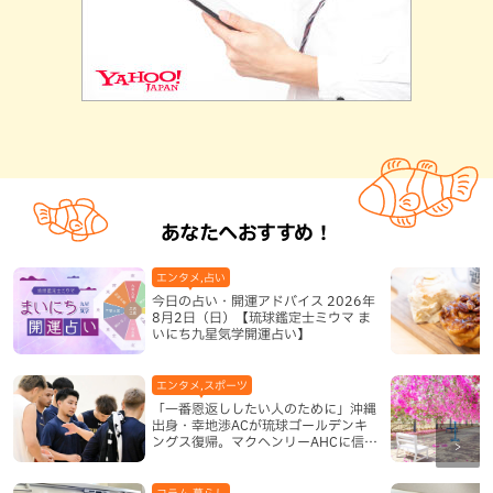
あなたへおすすめ！
エンタメ,占い
今日の占い・開運アドバイス 2026年
8月2日（日）【琉球鑑定士ミウマ ま
いにち九星気学開運占い】
エンタメ,スポーツ
「一番恩返ししたい人のために」沖縄
出身・幸地渉ACが琉球ゴールデンキ
ングス復帰。マクヘンリーAHCに信頼
を寄せる理由
コラム,暮らし