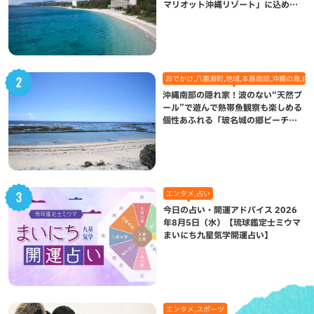
マリオット沖縄リゾート」に込めら
れた想い
おでかけ,八重瀬町,地域,本島南部,沖縄の海,自
沖縄南部の隠れ家！波のない“天然プ
ール”で遊んで熱帯魚観察も楽しめる
個性あふれる「玻名城の郷ビーチ」
（八重瀬町）
エンタメ,占い
今日の占い・開運アドバイス 2026
年8月5日（水）【琉球鑑定士ミウマ
まいにち九星気学開運占い】
エンタメ,スポーツ