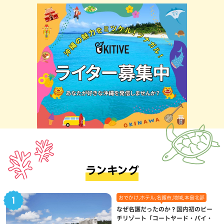
ランキング
おでかけ,ホテル,名護市,地域,本島北部
なぜ名護だったのか？国内初のビー
チリゾート「コートヤード・バイ・