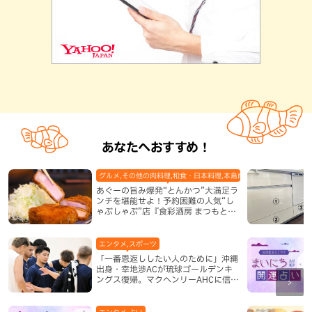
あなたへおすすめ！
グルメ,その他の肉料理,和食・日本料理,本島南部,那覇市
あぐーの旨み爆発“とんかつ”大満足ラ
ンチを堪能せよ！予約困難の人気“し
ゃぶしゃぶ”店『食彩酒房 まつもと』
平日限定でオープン（那覇市）
エンタメ,スポーツ
「一番恩返ししたい人のために」沖縄
出身・幸地渉ACが琉球ゴールデンキ
ングス復帰。マクヘンリーAHCに信頼
を寄せる理由
エンタメ,占い