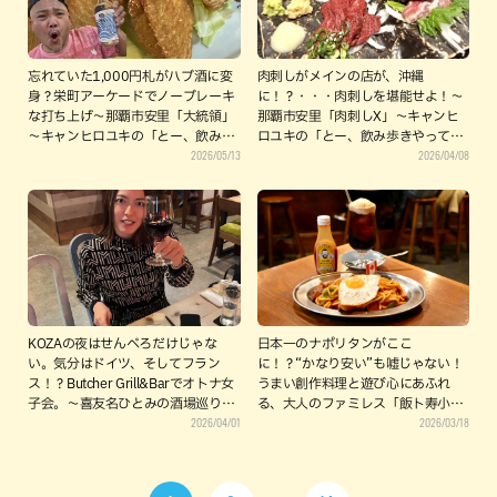
忘れていた1,000円札がハブ酒に変
肉刺しがメインの店が、沖縄
身？栄町アーケードでノーブレーキ
に！？・・・肉刺しを堪能せよ！〜
な打ち上げ〜那覇市安里「大統領」
那覇市安里「肉刺しX」～キャンヒ
～キャンヒロユキの「とー、飲み歩
ロユキの「とー、飲み歩きやってみ
2026/05/13
2026/04/08
きやってみよう」〜
よう」〜
KOZAの夜はせんべろだけじゃな
日本一のナポリタンがここ
い。気分はドイツ、そしてフラン
に！？“かなり安い”も嘘じゃない！
ス！？Butcher Grill&Barでオトナ女
うまい創作料理と遊び心にあふれ
子会。〜喜友名ひとみの酒場巡り〜
る、大人のファミレス「飯ト寿小や
2026/04/01
2026/03/18
（沖縄市）
じ」（那覇市）