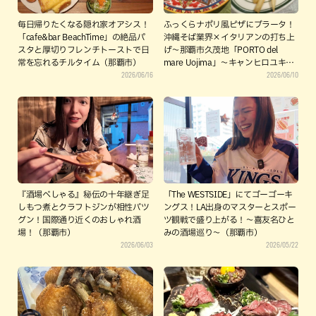
毎日帰りたくなる隠れ家オアシス！
ふっくらナポリ風ピザにブラータ！
「cafe&bar BeachTime」の絶品パ
沖縄そば業界×イタリアンの打ち上
スタと厚切りフレンチトーストで日
げ〜那覇市久茂地「PORTO del
常を忘れるチルタイム（那覇市）
mare Uojima」～キャンヒロユキの
2026/06/16
2026/06/10
「とー、飲み歩きやってみよう」〜
『酒場べしゃる』秘伝の十年継ぎ足
「The WESTSIDE」にてゴーゴーキ
しもつ煮とクラフトジンが相性バツ
ングス！LA出身のマスターとスポー
グン！国際通り近くのおしゃれ酒
ツ観戦で盛り上がる！〜喜友名ひと
場！（那覇市）
みの酒場巡り〜（那覇市）
2026/06/03
2026/05/22