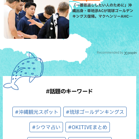
「一番恩返ししたい人のために」沖
縄出身・幸地渉ACが琉球ゴールデン
キングス復帰。マクヘンリーAHCに
信頼を寄せる理由
Recommended by
#話題のキーワード
#沖縄観光スポット
#琉球ゴールデンキングス
#シウマ占い
#OKITIVEまとめ