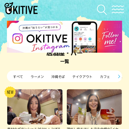
居酒屋・バー
一覧
すべて
ラーメン
沖縄そば
テイクアウト
カフェ
すし・