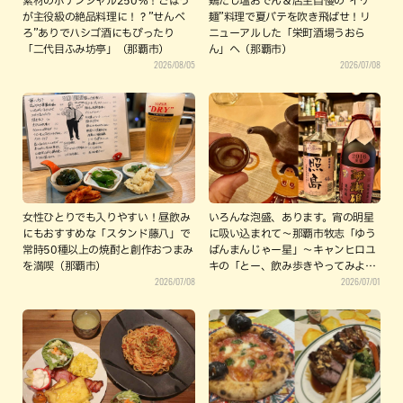
素材のポテンシャル250％！ごぼう
鶏だし塩おでん＆店主自慢の“イケ
が主役級の絶品料理に！？”せんべ
麺”料理で夏バテを吹き飛ばせ！リ
ろ”ありでハシゴ酒にもぴったり
ニューアルした「栄町酒場うおら
「二代目ふみ坊亭」（那覇市）
ん」へ（那覇市）
2026/08/05
2026/07/08
女性ひとりでも入りやすい！昼飲み
いろんな泡盛、あります。宵の明星
にもおすすめな「スタンド藤八」で
に吸い込まれて〜那覇市牧志「ゆう
常時50種以上の焼酎と創作おつまみ
ばんまんじゃー星」～キャンヒロユ
を満喫（那覇市）
キの「とー、飲み歩きやってみよ
2026/07/08
2026/07/01
う」〜