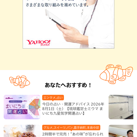
あなたへおすすめ！
エンタメ,占い
今日の占い・開運アドバイス 2026年
8月1日（土）【琉球鑑定士ミウマ ま
いにち九星気学開運占い】
グルメ,スイーツ,パン,嘉手納町,本島中部
2時間半で完売！“あの味”が忘れられ