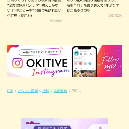
日帰りでも十分楽しめる沖縄の離島
ゆりの花の純白な絨毯を楽しんで
“全方位絶景パノラマ” 映えしかな
新型コロナを乗り越えて4年ぶりの
い！”伊江ビーチ” 何度でも訪れたい
伊江島ゆり祭り
2023/05/01
伊江島（伊江村）
2025/08/14
TOP
オウンド記事
地域
北部離島
伊江村