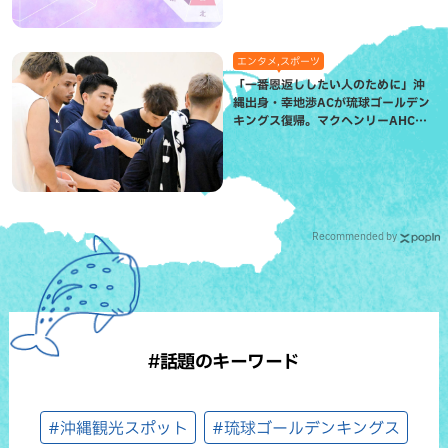
エンタメ,スポーツ
「一番恩返ししたい人のために」沖
縄出身・幸地渉ACが琉球ゴールデン
キングス復帰。マクヘンリーAHCに
信頼を寄せる理由
Recommended by
#話題のキーワード
#沖縄観光スポット
#琉球ゴールデンキングス