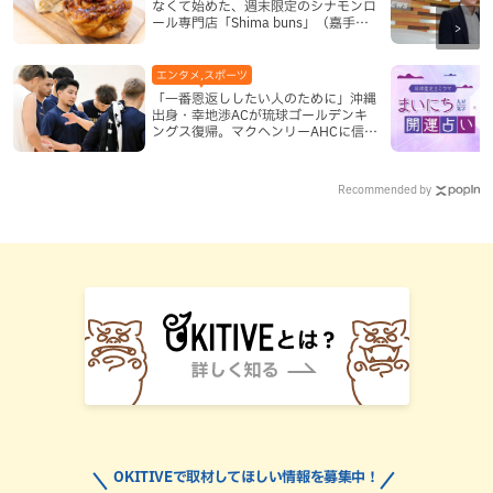
なくて始めた、週末限定のシナモンロ
ール専門店「Shima buns」（嘉手納
町）
エンタメ,スポーツ
「一番恩返ししたい人のために」沖縄
出身・幸地渉ACが琉球ゴールデンキ
ングス復帰。マクヘンリーAHCに信頼
を寄せる理由
Recommended by
OKITIVEで取材してほしい情報を募集中！