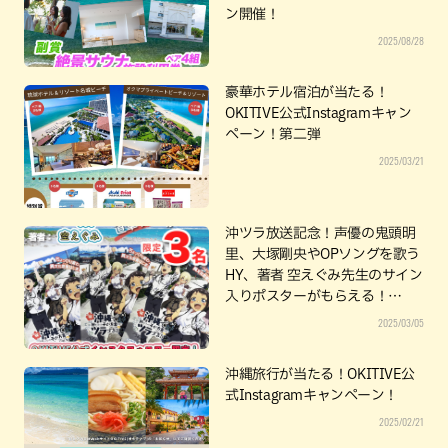
ン開催！
2025/08/28
豪華ホテル宿泊が当たる！
OKITIVE公式Instagramキャン
ペーン！第二弾
2025/03/21
沖ツラ放送記念！声優の鬼頭明
里、大塚剛央やOPソングを歌う
HY、著者 空えぐみ先生のサイン
入りポスターがもらえる！
OKITIVE公式Instagramキャン
2025/03/05
ペーン！
沖縄旅行が当たる！OKITIVE公
式Instagramキャンペーン！
2025/02/21