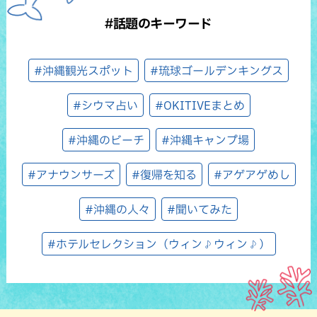
#話題のキーワード
#沖縄観光スポット
#琉球ゴールデンキングス
#シウマ占い
#OKITIVEまとめ
#沖縄のビーチ
#沖縄キャンプ場
#アナウンサーズ
#復帰を知る
#アゲアゲめし
#沖縄の人々
#聞いてみた
#ホテルセレクション（ウィン♪ウィン♪）