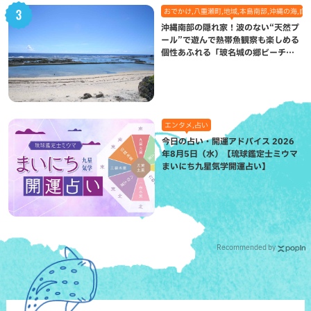
おでかけ,八重瀬町,地域,本島南部,沖縄の海,自
沖縄南部の隠れ家！波のない“天然プ
ール”で遊んで熱帯魚観察も楽しめる
個性あふれる「玻名城の郷ビーチ」
（八重瀬町）
エンタメ,占い
今日の占い・開運アドバイス 2026
年8月5日（水）【琉球鑑定士ミウマ
まいにち九星気学開運占い】
Recommended by