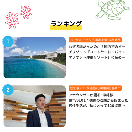
ランキング
おでかけ,ホテル,名護市,地域,本島北部
なぜ名護だったのか？国内初のビー
チリゾート「コートヤード・バイ・
マリオット沖縄リゾート」に込めら
れた想い
地域,暮らし,本島南部,沖縄移住,那覇市
アナウンサーが語る”沖縄移
住”Vol.01：偶然のご縁から始まった
移住生活が、私にとって120点満点
になった理由