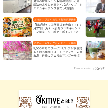
夏休みはキッチン収納の見直しどき！
魔法のように家事タイパがアップ！シ
ステムキッチンひきだし収納術
おでかけ,グルメ,地域,本島南部,那覇市
「腹が減っては仕事はできぬ！！」7
月27日（月）〜那覇ランチキャンペ
ーン開催！クーポン・ポイント5倍・
限定グッズが当たる12日間
おでかけ,カフェ,グルメ,スイーツ,自然
5,000本ものブーゲンビレアが咲き誇
る！観光農園「ユートピアファーム宮
古島」併設カフェで生マンゴーを堪能
（宮古島）
Recommended by