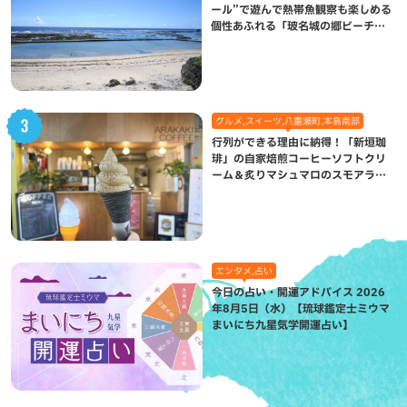
ール”で遊んで熱帯魚観察も楽しめる
個性あふれる「玻名城の郷ビーチ」
（八重瀬町）
グルメ,スイーツ,八重瀬町,本島南部
行列ができる理由に納得！「新垣珈
琲」の自家焙煎コーヒーソフトクリ
ーム＆炙りマシュマロのスモアラテ
が絶品（八重瀬町）
エンタメ,占い
今日の占い・開運アドバイス 2026
年8月5日（水）【琉球鑑定士ミウマ
まいにち九星気学開運占い】