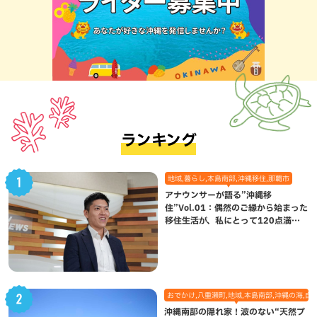
ランキング
地域,暮らし,本島南部,沖縄移住,那覇市
アナウンサーが語る”沖縄移
住”Vol.01：偶然のご縁から始まった
移住生活が、私にとって120点満点
になった理由
おでかけ,八重瀬町,地域,本島南部,沖縄の海,自
沖縄南部の隠れ家！波のない“天然プ