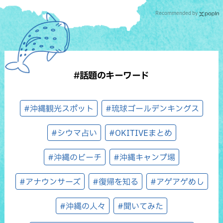
Recommended by
#話題のキーワード
#沖縄観光スポット
#琉球ゴールデンキングス
#シウマ占い
#OKITIVEまとめ
#沖縄のビーチ
#沖縄キャンプ場
#アナウンサーズ
#復帰を知る
#アゲアゲめし
#沖縄の人々
#聞いてみた