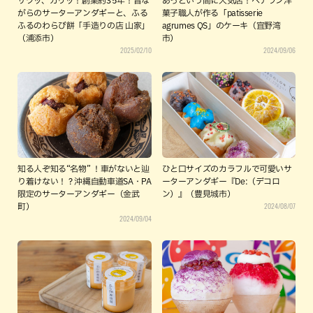
ザクッ、カリッ！創業約35年！昔な
あっという間に人気店！ベテラン洋
がらのサーターアンダギーと、ふる
菓子職人が作る「patisserie
ふるのわらび餅「手造りの店 山家」
agrumes QS」のケーキ（宜野湾
（浦添市）
市）
2025/02/10
2024/09/06
知る人ぞ知る“名物” ！車がないと辿
ひと口サイズのカラフルで可愛いサ
り着けない！？沖縄自動車道SA・PA
ーターアンダギー『De:（デコロ
限定のサーターアンダギー（金武
ン）』（豊見城市）
2024/08/07
町）
2024/09/04