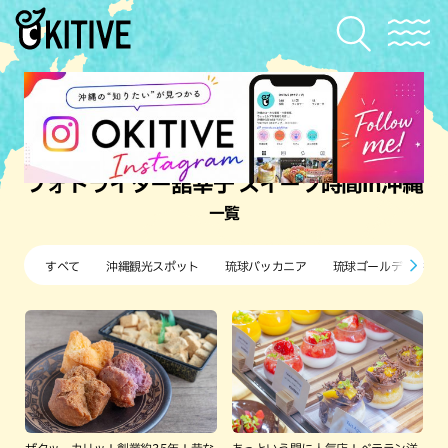
フォトライター舘幸子 スイーツ時間in沖縄
一覧
すべて
沖縄観光スポット
琉球バッカニア
琉球ゴールデンキン