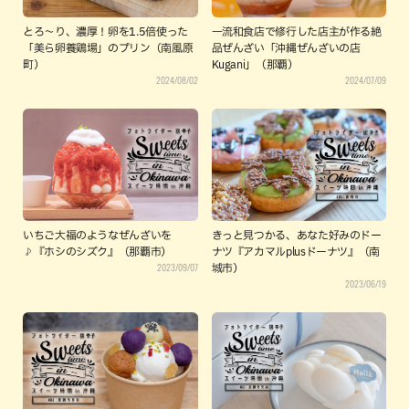
とろ〜り、濃厚！卵を1.5倍使った
一流和食店で修行した店主が作る絶
「美ら卵養鶏場」のプリン（南風原
品ぜんざい「沖縄ぜんざいの店
町）
Kugani」（那覇）
2024/08/02
2024/07/09
いちご大福のようなぜんざいを
きっと見つかる、あなた好みのドー
♪『ホシのシズク』（那覇市）
ナツ『アカマルplusドーナツ』（南
2023/09/07
城市）
2023/06/19