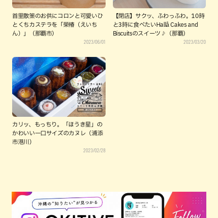
首里散策のお供にコロンと可愛いひ
【閉店】サクッ、ふわっふわ。10時
とくちカステラを「榮椿（えいち
と3時に食べたいHallå Cakes and
ん）」（那覇市）
Biscuitsのスイーツ♪（那覇）
2023/06/01
2023/03/20
カリッ、もっちり。「ほうき星」の
かわいい一口サイズのカヌレ（浦添
市港川）
2023/02/28