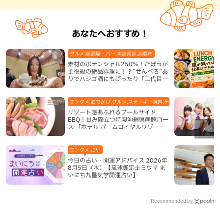
あなたへおすすめ！
グルメ,居酒屋・バー,本島南部,那覇市
素材のポテンシャル250％！ごぼうが
主役級の絶品料理に！？”せんべろ”あ
りでハシゴ酒にもぴったり「二代目ふ
み坊亭」（那覇市）
エンタメ,おでかけ,グルメ,ステーキ・焼肉,テレビ,ホテル,地域,本島
リゾート感あふれるプールサイド
BBQ！甘み際立つ特製沖縄県産豚ロー
ス 「ホテル パームロイヤルリゾート
国際通り」（那覇市）
エンタメ,占い
今日の占い・開運アドバイス 2026年
8月5日（水）【琉球鑑定士ミウマ ま
いにち九星気学開運占い】
Recommended by