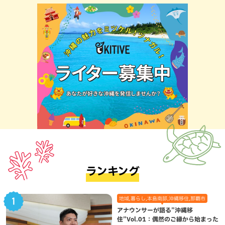
ランキング
地域,暮らし,本島南部,沖縄移住,那覇市
アナウンサーが語る”沖縄移
住”Vol.01：偶然のご縁から始まった