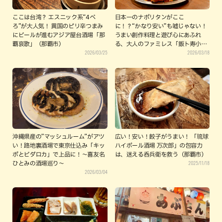
ここは台湾？ エスニック系“4べ
日本一のナポリタンがここ
ろ”が大人気！ 異国のピリ辛つまみ
に！？“かなり安い”も嘘じゃない！
にビールが進むアジア屋台酒場「那
うまい創作料理と遊び心にあふれ
覇哀歌」（那覇市）
る、大人のファミレス「飯ト寿小や
2026/03/25
2026/03/18
じ」（那覇市）
沖縄県産の”マッシュルーム”がアツ
広い！安い！餃子がうまい！ 「琉球
い！路地裏酒場で東京仕込み「キッ
ハイボール酒場 万次郎」の包容力
ポとビダロカ」で上品に！〜喜友名
は、迷える呑兵衛を救う（那覇市）
2025/11/18
ひとみの酒場巡り〜
2026/03/04