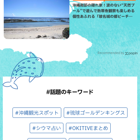
沖縄南部の隠れ家！波のない“天然プ
ール”で遊んで熱帯魚観察も楽しめる
個性あふれる「玻名城の郷ビーチ」
（八重瀬町）
Recommended by
#話題のキーワード
#沖縄観光スポット
#琉球ゴールデンキングス
#シウマ占い
#OKITIVEまとめ