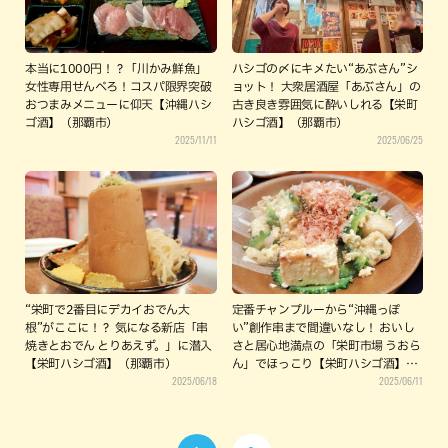
本当に1000円！？「川かみ鮮魚」
ハシゴの〆にキメたい“あぶさん”シ
女性専用せんべろ！コスパ限界突破
ョット！ 大衆居酒屋「あぶさん」の
おつまみメニューに仰天【沖縄ハシ
古き良き雰囲気に酔いしれる【栄町
ゴ酒】（那覇市）
ハシゴ酒】（那覇市）
2025/11/11
2025/06/25
“栄町で2番目にデカイおでん大
定番チャンプルーから“沖縄っぽ
根”がここに！？ 気になる新店「串
い”創作串まで間違いなし！ おいし
焼きとおでん とりあえず。」に潜入
さと居心地満点の「栄町市場 うおら
【栄町ハシゴ酒】（那覇市）
ん」でほっこり【栄町ハシゴ酒】
2025/06/18
2025/06/11
（那覇市）