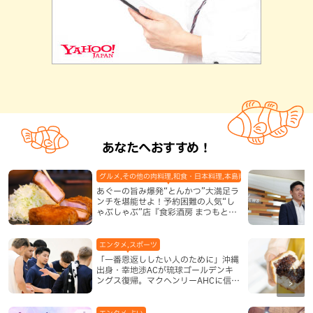
あなたへおすすめ！
グルメ,その他の肉料理,和食・日本料理,本島南部,那覇市
あぐーの旨み爆発“とんかつ”大満足ラ
ンチを堪能せよ！予約困難の人気“し
ゃぶしゃぶ”店『食彩酒房 まつもと』
平日限定でオープン（那覇市）
エンタメ,スポーツ
「一番恩返ししたい人のために」沖縄
出身・幸地渉ACが琉球ゴールデンキ
ングス復帰。マクヘンリーAHCに信頼
を寄せる理由
エンタメ,占い