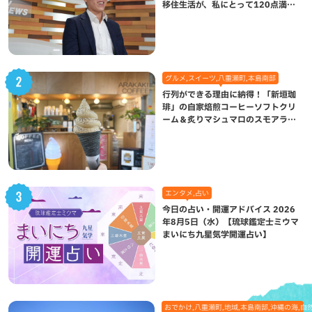
移住生活が、私にとって120点満点
になった理由
グルメ,スイーツ,八重瀬町,本島南部
行列ができる理由に納得！「新垣珈
琲」の自家焙煎コーヒーソフトクリ
ーム＆炙りマシュマロのスモアラテ
が絶品（八重瀬町）
エンタメ,占い
今日の占い・開運アドバイス 2026
年8月5日（水）【琉球鑑定士ミウマ
まいにち九星気学開運占い】
おでかけ,八重瀬町,地域,本島南部,沖縄の海,自