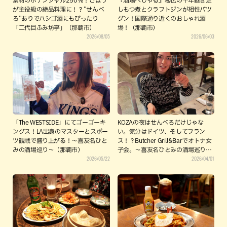
素材のポテンシャル250％！ごぼう
『酒場べしゃる』秘伝の十年継ぎ足
が主役級の絶品料理に！？”せんべ
しもつ煮とクラフトジンが相性バツ
ろ”ありでハシゴ酒にもぴったり
グン！国際通り近くのおしゃれ酒
「二代目ふみ坊亭」（那覇市）
場！（那覇市）
2026/08/05
2026/06/03
「The WESTSIDE」にてゴーゴーキ
KOZAの夜はせんべろだけじゃな
ングス！LA出身のマスターとスポー
い。気分はドイツ、そしてフラン
ツ観戦で盛り上がる！〜喜友名ひと
ス！？Butcher Grill&Barでオトナ女
みの酒場巡り〜（那覇市）
子会。〜喜友名ひとみの酒場巡り〜
2026/05/22
2026/04/01
（沖縄市）