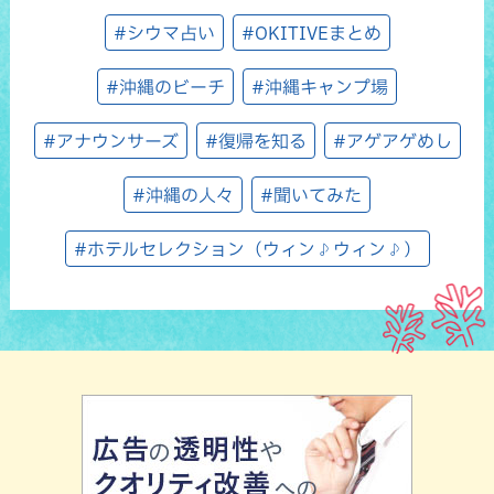
#シウマ占い
#OKITIVEまとめ
#沖縄のビーチ
#沖縄キャンプ場
#アナウンサーズ
#復帰を知る
#アゲアゲめし
#沖縄の人々
#聞いてみた
#ホテルセレクション（ウィン♪ウィン♪）