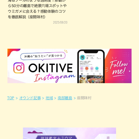
海はプールのような透明度！那覇か
ら50分の離島で絶景穴場スポットや
ウミガメに会える？感動体験のコツ
を徹底解説（座間味村）
2025/08/20
TOP
オウンド記事
地域
南部離島
座間味村