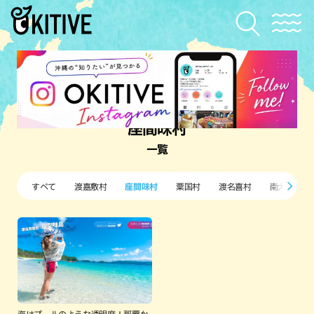
座間味村
一覧
すべて
渡嘉敷村
座間味村
粟国村
渡名喜村
南大東村