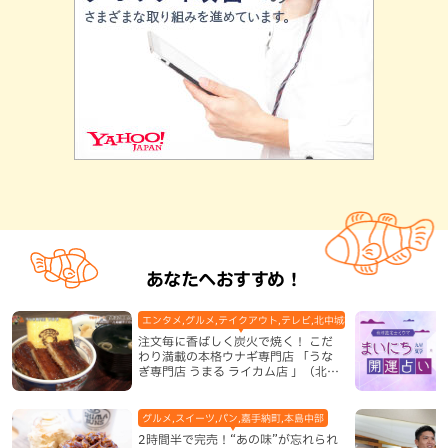
あなたへおすすめ！
エンタメ,グルメ,テイクアウト,テレビ,北中城村,和食・日本料理,地
注文毎に香ばしく炭火で焼く！ こだ
わり満載の本格ウナギ専門店 「うな
ぎ専門店 うまる ライカム店 」（北中
城村）
グルメ,スイーツ,パン,嘉手納町,本島中部
2時間半で完売！“あの味”が忘れられ