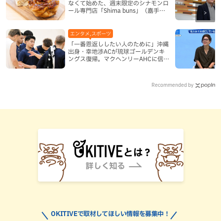
なくて始めた、週末限定のシナモンロ
ール専門店「Shima buns」（嘉手納
町）
エンタメ,スポーツ
「一番恩返ししたい人のために」沖縄
出身・幸地渉ACが琉球ゴールデンキ
ングス復帰。マクヘンリーAHCに信頼
を寄せる理由
Recommended by
OKITIVEで取材してほしい情報を募集中！