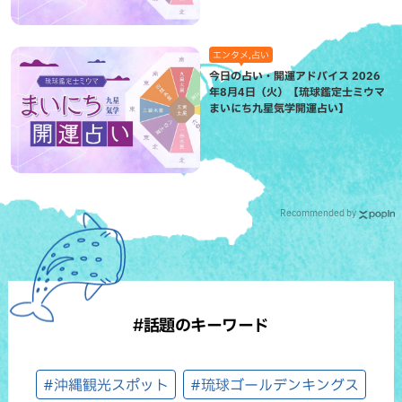
エンタメ,占い
今日の占い・開運アドバイス 2026
年8月4日（火）【琉球鑑定士ミウマ
まいにち九星気学開運占い】
Recommended by
#話題のキーワード
#沖縄観光スポット
#琉球ゴールデンキングス