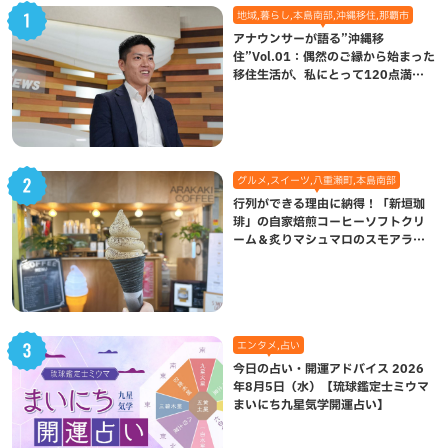
地域,暮らし,本島南部,沖縄移住,那覇市
アナウンサーが語る”沖縄移
住”Vol.01：偶然のご縁から始まった
移住生活が、私にとって120点満点
になった理由
グルメ,スイーツ,八重瀬町,本島南部
行列ができる理由に納得！「新垣珈
琲」の自家焙煎コーヒーソフトクリ
ーム＆炙りマシュマロのスモアラテ
が絶品（八重瀬町）
エンタメ,占い
今日の占い・開運アドバイス 2026
年8月5日（水）【琉球鑑定士ミウマ
まいにち九星気学開運占い】