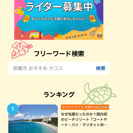
フリーワード検索
ランキング
おでかけ,ホテル,名護市,地域,本島北部
なぜ名護だったのか？国内初
のビーチリゾート「コートヤ
ード・バイ・マリオット沖縄
リゾート」に込められた想い