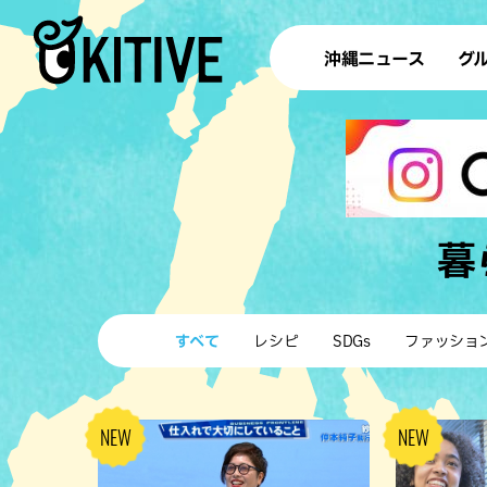
沖縄ニュース
グ
ラ
テイ
すし
沖
暮
洋食・
すべて
レシピ
SDGs
ファッショ
ステー
その他
ブッフェ