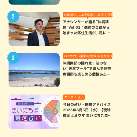
地域,暮らし,本島南部,沖縄移住,那覇市
アナウンサーが語る”沖縄移
住”Vol.01：偶然のご縁から
始まった移住生活が、私にと
って120点満点になった理由
おでかけ,八重瀬町,地域,本島南部,沖縄の海,自然
沖縄南部の隠れ家！波のな
い“天然プール”で遊んで熱帯
魚観察も楽しめる個性あふれ
る「玻名城の郷ビーチ」（八
重瀬町）
エンタメ,占い
今日の占い・開運アドバイス
2026年8月5日（水）【琉球
鑑定士ミウマ まいにち九星気
学開運占い】