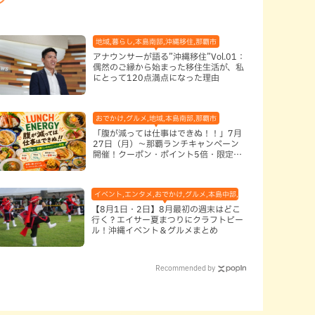
地域,暮らし,本島南部,沖縄移住,那覇市
アナウンサーが語る”沖縄移住”Vol.01：
偶然のご縁から始まった移住生活が、私
にとって120点満点になった理由
おでかけ,グルメ,地域,本島南部,那覇市
「腹が減っては仕事はできぬ！！」7月
27日（月）〜那覇ランチキャンペーン
開催！クーポン・ポイント5倍・限定グ
ッズが当たる12日間
イベント,エンタメ,おでかけ,グルメ,本島中部,本島北部,本島南部
【8月1日・2日】8月最初の週末はどこ
行く？エイサー夏まつりにクラフトビー
ル！沖縄イベント＆グルメまとめ
Recommended by