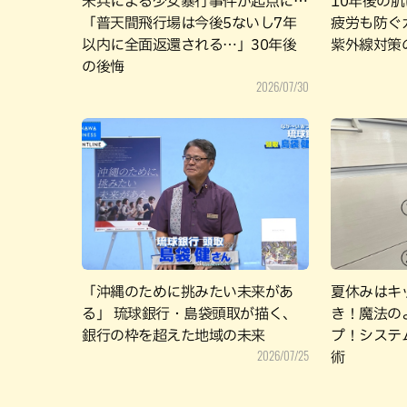
米兵による少女暴行事件が起点に…
10年後の
「普天間飛行場は今後5ないし7年
疲労も防ぐ
以内に全面返還される…」30年後
紫外線対策
の後悔
2026/07/30
「沖縄のために挑みたい未来があ
夏休みはキ
る」 琉球銀行・島袋頭取が描く、
き！魔法の
銀行の枠を超えた地域の未来
プ！システ
2026/07/25
術