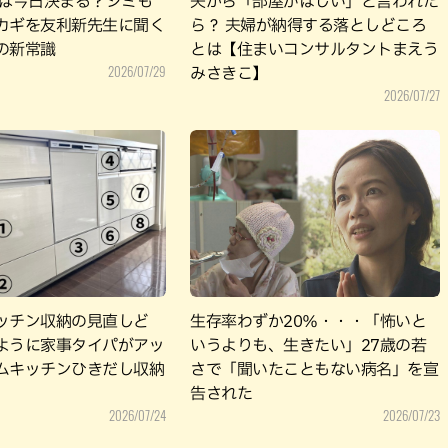
肌は今日決まる？シミも
夫から「部屋がほしい」と言われた
カギを友利新先生に聞く
ら？ 夫婦が納得する落としどころ
の新常識
とは【住まいコンサルタントまえう
2026/07/29
みさきこ】
2026/07/27
ッチン収納の見直しど
生存率わずか20％・・・「怖いと
ように家事タイパがアッ
いうよりも、生きたい」27歳の若
ムキッチンひきだし収納
さで「聞いたこともない病名」を宣
告された
2026/07/24
2026/07/23