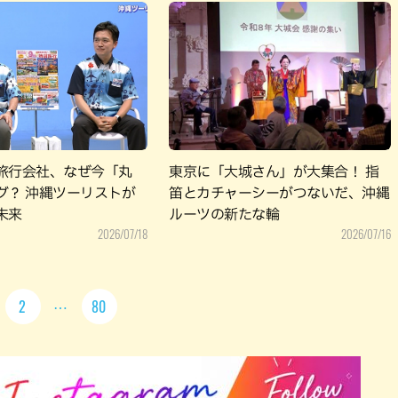
旅行会社、なぜ今「丸
東京に「大城さん」が大集合！ 指
グ？ 沖縄ツーリストが
笛とカチャーシーがつないだ、沖縄
未来
ルーツの新たな輪
2026/07/18
2026/07/16
2
80