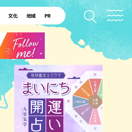
文化
地域
PR
復帰50年
本島北部
本島中部
本島南部
先島諸島
北部離島
南部離島