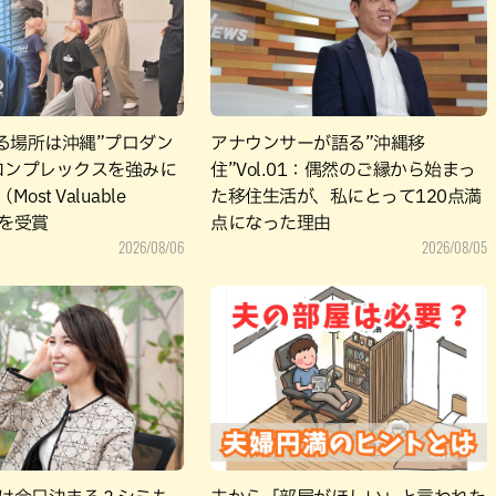
パン
カレー
バーガー
タコス・タコライス
る場所は沖縄”プロダン
アナウンサーが語る”沖縄移
”コンプレックスを強みに
住”Vol.01：偶然のご縁から始まっ
ost Valuable
た移住生活が、私にとって120点満
」を受賞
点になった理由
2026/08/06
2026/08/05