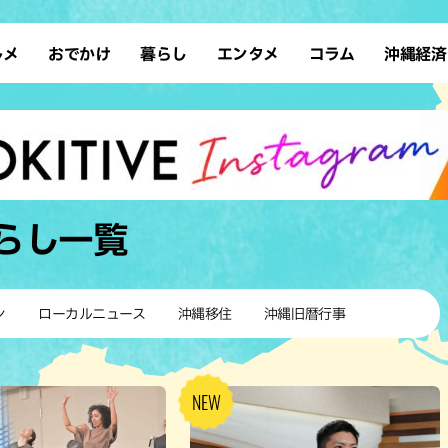
ルメ
おでかけ
暮らし
エンタメ
コラム
沖縄経済
ーメン
デート
沖縄そば
レシピ
スポーツ
ドライブ
SDGs
占い
クアウト
散歩
ファッション
カフェ
タレント・芸人
ソロ活
ローカルニュース
テレビ
・魚料理
自然
和食・日本料理
沖縄移住
イベント
子ども
沖縄旧暦行事
縄料理
歴史
アジア・エスニック
体験
らし
一覧
中華
レジャー
イタリアン
アート
西洋料理
ショッピング
フレンチ
ホテル
ン
ローカルニュース
沖縄移住
沖縄旧暦行事
キ・焼肉
サウナ
焼鳥・串料理
公園
の肉料理
沖縄の海
居酒屋・バー
・バイキング
スイーツ