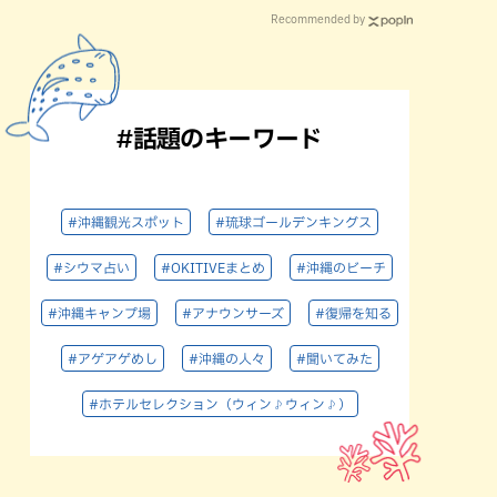
Recommended by
#話題のキーワード
#沖縄観光スポット
#琉球ゴールデンキングス
#シウマ占い
#OKITIVEまとめ
#沖縄のビーチ
#沖縄キャンプ場
#アナウンサーズ
#復帰を知る
#アゲアゲめし
#沖縄の人々
#聞いてみた
#ホテルセレクション（ウィン♪ウィン♪）