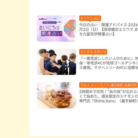
エンタメ,占い
今日の占い・開運アドバイス 2026
月2日（日）【琉球鑑定士ミウマ 
ち九星気学開運占い】
エンタメ,スポーツ
「一番恩返ししたい人のために」
身・幸地渉ACが琉球ゴールデンキ
ス復帰。マクヘンリーAHCに信頼
る理由
グルメ,スイーツ,パン,嘉手納町,本島中部
2時間半で完売！“あの味”が忘れら
くて始めた、週末限定のシナモン
専門店「Shima buns」（嘉手納町