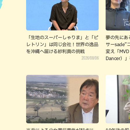
ハン
「生地のスーパーしゃりま」と「ピ
夢の先にあ
レトリン」は同じ会社！世界の逸品
サーsade
を沖縄へ届ける紗利真の挑戦
変え「MVD（M
2026/08/06
Dancer）