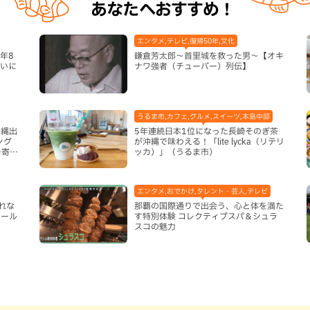
あなたへおすすめ！
エンタメ,テレビ,復帰50年,文化
年8
鎌倉芳太郎～首里城を救った男～【オキ
まいに
ナワ強者（チューバー）列伝】
うるま市,カフェ,グルメ,スイーツ,本島中部
沖縄出
5年連続日本1位になった長崎そのぎ茶
ング
が沖縄で味わえる！「lite lycka（リテリ
を寄せ
ッカ）」（うるま市）
エンタメ,おでかけ,タレント・芸人,テレビ
れな
那覇の国際通りで出会う、心と体を満た
ロール
す特別体験 コレクティブスパ＆シュラ
）
スコの魅力