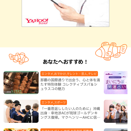
あなたへおすすめ！
エンタメ,おでかけ,タレント・芸人,テレビ
那覇の国際通りで出会う、心と体を満
たす特別体験 コレクティブスパ＆シ
ュラスコの魅力
エンタメ,スポーツ
「一番恩返ししたい人のために」沖縄
出身・幸地渉ACが琉球ゴールデンキ
ングス復帰。マクヘンリーAHCに信頼
を寄せる理由
おでかけ,グルメ,地域,本島南部,那覇市