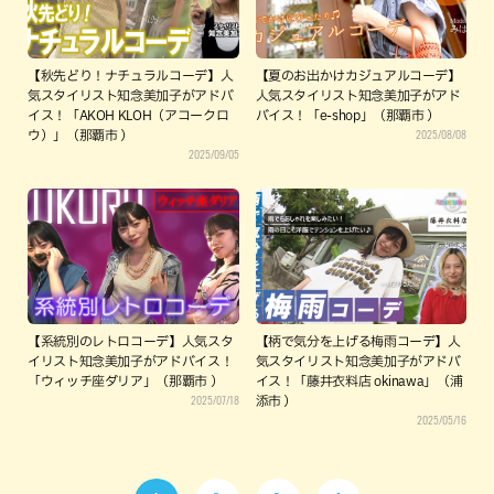
【秋先どり！ナチュラルコーデ】人
【夏のお出かけカジュアルコーデ】
気スタイリスト知念美加子がアドバ
人気スタイリスト知念美加子がアド
イス！「AKOH KLOH（アコークロ
バイス！「e-shop」（那覇市 ）
2025/08/08
ウ）」（那覇市 ）
2025/09/05
【系統別のレトロコーデ】人気スタ
【柄で気分を上げる梅雨コーデ】人
イリスト知念美加子がアドバイス！
気スタイリスト知念美加子がアドバ
「ウィッチ座ダリア」（那覇市 ）
イス！「藤井衣料店 okinawa」（浦
2025/07/18
添市 ）
2025/05/16