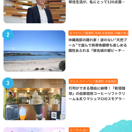
移住生活が、私にとって120点満点
になった理由
おでかけ,八重瀬町,地域,本島南部,沖縄の海,自
沖縄南部の隠れ家！波のない“天然プ
ール”で遊んで熱帯魚観察も楽しめる
個性あふれる「玻名城の郷ビーチ」
（八重瀬町）
グルメ,スイーツ,八重瀬町,本島南部
行列ができる理由に納得！「新垣珈
琲」の自家焙煎コーヒーソフトクリ
ーム＆炙りマシュマロのスモアラテ
が絶品（八重瀬町）
エンタメ,占い