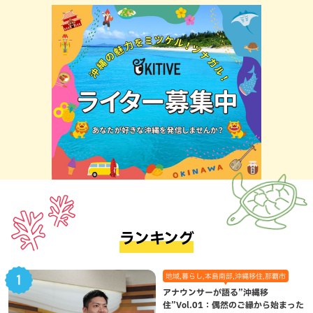
ランキング
地域,暮らし,本島南部,沖縄移住,那覇市
アナウンサーが語る”沖縄移
住”Vol.01：偶然のご縁から始まった