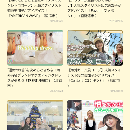
【令和だからこそ着たい！アメリカ
【アウターが主役のおでかけコー
ンレトロコーデ】人気スタイリスト
デ】人気スタイリスト知念美加子が
知念美加子がアドバイス！
アドバイス！「Favori（ファボ
「AMERICAN WAVE」（浦添市 ）
リ）」（宜野湾市 ）
2026/03/20
2026/02/06
“運命の1着”を決めるときめき！海
【海外ガール風コーデ】人気スタイ
外有名ブランドのウエディングドレ
リスト知念美加子がアドバイス！
スがそろう「TREAT 沖縄店」（那覇
「Content（コンタン）」（那覇市
市 ）
）
2026/01/23
2026/01/09