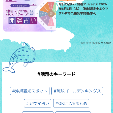
今日の占い・開運アドバイス 2026
年8月5日（水）【琉球鑑定士ミウマ
まいにち九星気学開運占い】
Recommended by
#話題のキーワード
#沖縄観光スポット
#琉球ゴールデンキングス
#シウマ占い
#OKITIVEまとめ