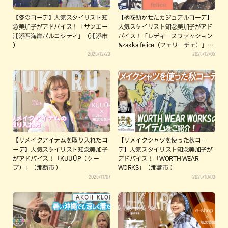
【冬のコーデ】人気スタイリスト知
【柄を効かせたカジュアルコーデ】
念美加子がアドバイス！「サンエー
人気スタイリスト知念美加子がアド
浦添西海岸パルコシティ」（浦添市
バイス！「レディースファッション
）
&zakka felice（フェリーチェ）」
2025/12/23
2025/12/05
（豊見城市 ）
【リメイクアイテムを取り入れたコ
【リメイクシャツを使った秋コー
ーデ】人気スタイリスト知念美加子
デ】人気スタイリスト知念美加子が
がアドバイス！「KUUÜP（クー
アドバイス！「WORTH WEAR
プ）」（那覇市 ）
WORKS」（那覇市 ）
2025/11/07
2025/10/03