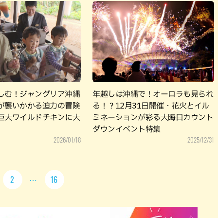
しむ！ジャングリア沖縄
年越しは沖縄で！オーロラも見られ
が襲いかかる迫力の冒険
る！？12月31日開催・花火とイル
巨大ワイルドチキンに大
ミネーションが彩る大晦日カウント
ダウンイベント特集
2026/01/18
2025/12/31
2
16