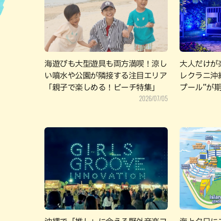
ハン
海遊びも大型遊具も両方満喫！涼し
大人だけが
い噴水や公園が隣接する注目エリア
レクラニ沖
「親子で楽しめる！ビーチ特集」
プール”が
2026/07/05