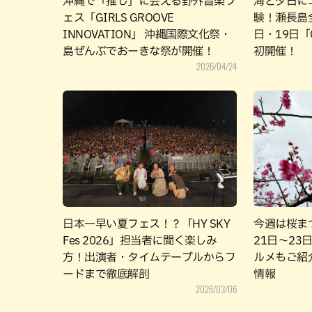
沖縄で「推し」に会える野外音楽フ
海と夕日に
ェス「GIRLS GROOVE
験！瀬長島全
INNOVATION」 沖縄国際文化祭・
日・19日「Or
島ぜんぶでおーきな祭が開催！
初開催！
2026/04/24
日本一早い夏フェス！？「HY SKY
今週は桜ま
Fes 2026」担当者に聞く楽しみ
21日〜2
方！出演者・タイムテーブルからフ
ルメもご紹
ードまで徹底解剖
情報
2026/03/06