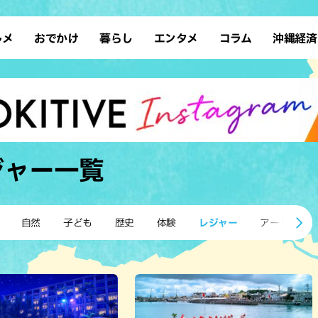
ルメ
おでかけ
暮らし
エンタメ
コラム
沖縄経済
ーメン
デート
沖縄そば
レシピ
スポーツ
ドライブ
SDGs
占い
クアウト
散歩
ファッション
カフェ
タレント・芸人
ソロ活
ローカルニュース
テレビ
・魚料理
自然
和食・日本料理
沖縄移住
イベント
子ども
沖縄旧暦行事
縄料理
歴史
アジア・エスニック
体験
ジャー
一覧
中華
レジャー
イタリアン
アート
西洋料理
ショッピング
フレンチ
ホテル
自然
子ども
歴史
体験
レジャー
アート
キ・焼肉
サウナ
焼鳥・串料理
公園
の肉料理
沖縄の海
居酒屋・バー
・バイキング
スイーツ