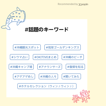
Recommended by
#話題のキーワード
#沖縄観光スポット
#琉球ゴールデンキングス
#シウマ占い
#OKITIVEまとめ
#沖縄のビーチ
#沖縄キャンプ場
#アナウンサーズ
#復帰を知る
#アゲアゲめし
#沖縄の人々
#聞いてみた
#ホテルセレクション（ウィン♪ウィン♪）