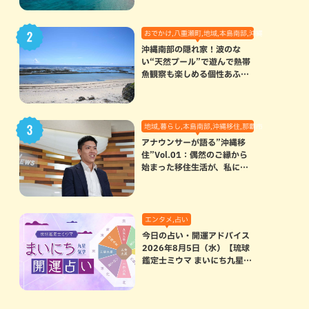
おでかけ,八重瀬町,地域,本島南部,沖縄の海,自然
沖縄南部の隠れ家！波のな
い“天然プール”で遊んで熱帯
魚観察も楽しめる個性あふれ
る「玻名城の郷ビーチ」（八
重瀬町）
地域,暮らし,本島南部,沖縄移住,那覇市
アナウンサーが語る”沖縄移
住”Vol.01：偶然のご縁から
始まった移住生活が、私にと
って120点満点になった理由
エンタメ,占い
今日の占い・開運アドバイス
2026年8月5日（水）【琉球
鑑定士ミウマ まいにち九星気
学開運占い】