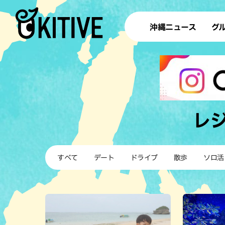
沖縄ニュース
グ
ラ
テイ
すし
沖
レ
洋食・
すべて
デート
ドライブ
散歩
ソロ活
ステー
その他
ブッフェ