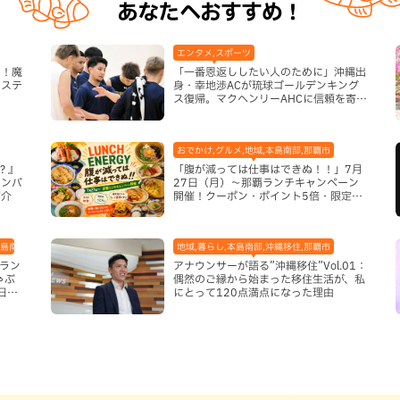
あなたへおすすめ！
エンタメ,スポーツ
き！魔
「一番恩返ししたい人のために」沖縄出
システ
身・幸地渉ACが琉球ゴールデンキング
ス復帰。マクヘンリーAHCに信頼を寄せ
る理由
おでかけ,グルメ,地域,本島南部,那覇市
？』
「腹が減っては仕事はできぬ！！」7月
ナンバ
27日（月）〜那覇ランチキャンペーン
紹介
開催！クーポン・ポイント5倍・限定グ
ッズが当たる12日間
本島南部,那覇市
地域,暮らし,本島南部,沖縄移住,那覇市
足ラン
アナウンサーが語る”沖縄移住”Vol.01：
ゃぶ
偶然のご縁から始まった移住生活が、私
日限
にとって120点満点になった理由