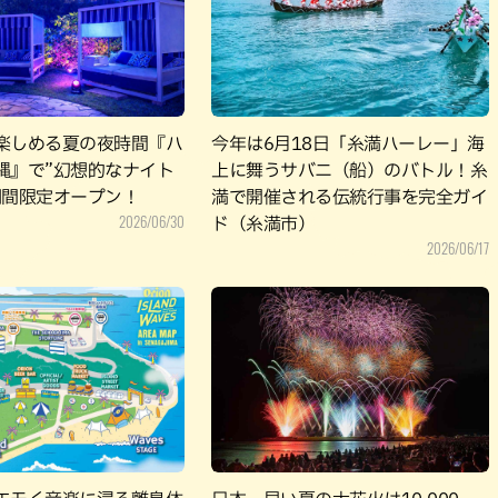
パン
カレー
バーガー
タコス・タコライス
楽しめる夏の夜時間『ハ
今年は6月18日「糸満ハーレー」海
縄』で”幻想的なナイト
上に舞うサバニ（船）のバトル！糸
期間限定オープン！
満で開催される伝統行事を完全ガイ
2026/06/30
ド（糸満市）
2026/06/17