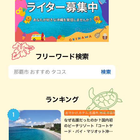
フリーワード検索
ランキング
おでかけ,ホテル,名護市,地域,本島北部
なぜ名護だったのか？国内初
のビーチリゾート「コートヤ
ード・バイ・マリオット沖縄
リゾート」に込められた想い