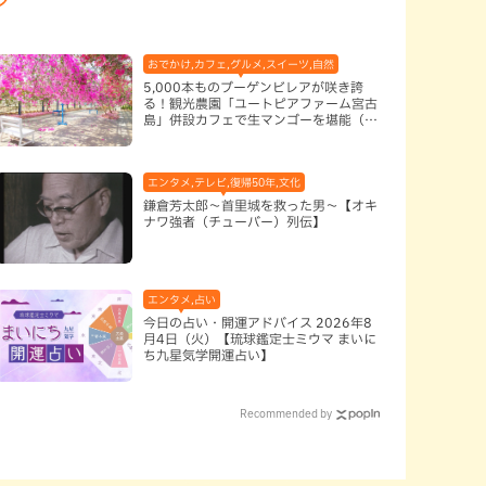
おでかけ,カフェ,グルメ,スイーツ,自然
5,000本ものブーゲンビレアが咲き誇
る！観光農園「ユートピアファーム宮古
島」併設カフェで生マンゴーを堪能（宮
古島）
エンタメ,テレビ,復帰50年,文化
鎌倉芳太郎～首里城を救った男～【オキ
ナワ強者（チューバー）列伝】
エンタメ,占い
今日の占い・開運アドバイス 2026年8
月4日（火）【琉球鑑定士ミウマ まいに
ち九星気学開運占い】
Recommended by