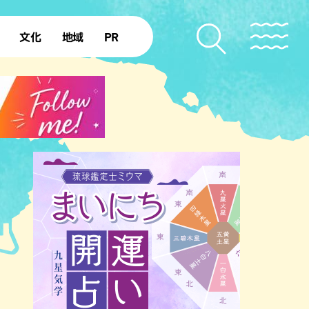
文化
地域
PR
復帰50年
本島北部
本島中部
本島南部
先島諸島
北部離島
南部離島
ショッピング
ホテル
サウナ
公園
沖縄の海