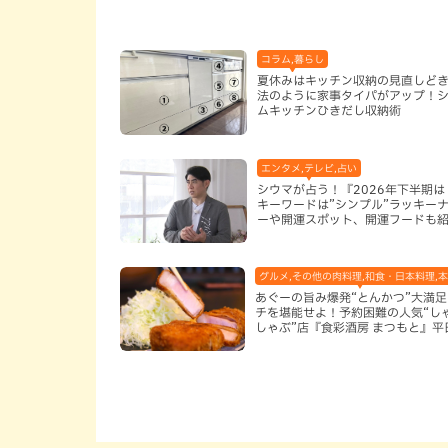
コラム,暮らし
夏休みはキッチン収納の見直しど
法のように家事タイパがアップ！
ムキッチンひきだし収納術
エンタメ,テレビ,占い
シウマが占う！『2026年下半期は
キーワードは”シンプル”ラッキー
ーや開運スポット、開運フードも
グルメ,その他の肉料理,和食・日本料理,
あぐーの旨み爆発“とんかつ”大満
チを堪能せよ！予約困難の人気“し
しゃぶ”店『食彩酒房 まつもと』平
定でオープン（那覇市）