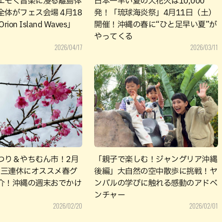
エモく音楽に浸る離島体
日本一早い夏の大花火は10,000
体がフェス会場 4月18
発！「琉球海炎祭」4月11日（土）
ion Island Waves」
開催！沖縄の春に“ひと足早い夏”が
やってくる
2026/04/17
2026/03/11
つり＆やちむん市！2月
「親子で楽しむ！ジャングリア沖縄
3日三連休にオススメ春グ
後編」大自然の空中散歩に挑戦！ヤ
介！沖縄の週末おでかけ
ンバルの学びに触れる感動のアドベ
ンチャー
2026/02/20
2026/02/01