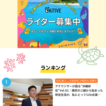
ランキング
地域,暮らし,本島南部,沖縄移住,那覇市
アナウンサーが語る”沖縄移
住”Vol.01：偶然のご縁から始まった
移住生活が、私にとって120点満点
になった理由