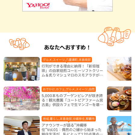
あなたへおすすめ！
グルメ,スイーツ,八重瀬町,本島南部
行列ができる理由に納得！「新垣珈
琲」の自家焙煎コーヒーソフトクリー
ム＆炙りマシュマロのスモアラテが絶
品（八重瀬町）
おでかけ,カフェ,グルメ,スイーツ,自然
5,000本ものブーゲンビレアが咲き誇
る！観光農園「ユートピアファーム宮
古島」併設カフェで生マンゴーを堪能
（宮古島）
地域,暮らし,本島南部,沖縄移住,那覇市
アナウンサーが語る”沖縄移
住”Vol.01：偶然のご縁から始まった
移住生活が、私にとって120点満点に