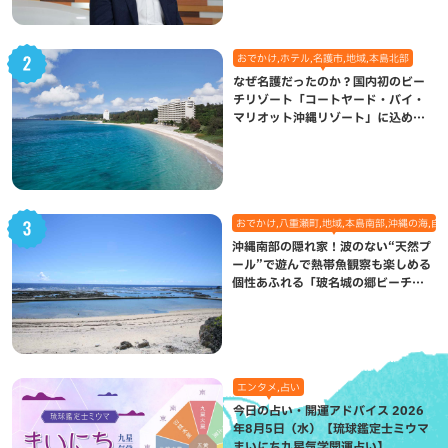
おでかけ,ホテル,名護市,地域,本島北部
なぜ名護だったのか？国内初のビー
チリゾート「コートヤード・バイ・
マリオット沖縄リゾート」に込めら
れた想い
おでかけ,八重瀬町,地域,本島南部,沖縄の海,自
沖縄南部の隠れ家！波のない“天然プ
ール”で遊んで熱帯魚観察も楽しめる
個性あふれる「玻名城の郷ビーチ」
（八重瀬町）
エンタメ,占い
今日の占い・開運アドバイス 2026
年8月5日（水）【琉球鑑定士ミウマ
まいにち九星気学開運占い】