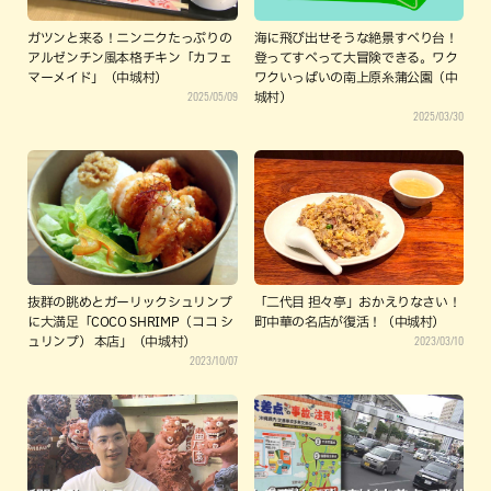
ガツンと来る！ニンニクたっぷりの
海に飛び出せそうな絶景すべり台！
アルゼンチン風本格チキン「カフェ
登ってすべって大冒険できる。ワク
マーメイド」（中城村）
ワクいっぱいの南上原糸蒲公園（中
2025/05/09
城村）
2025/03/30
抜群の眺めとガーリックシュリンプ
「二代目 担々亭」おかえりなさい！
に大満足「COCO SHRIMP（ココ シ
町中華の名店が復活！（中城村）
2023/03/10
ュリンプ） 本店」（中城村）
2023/10/07