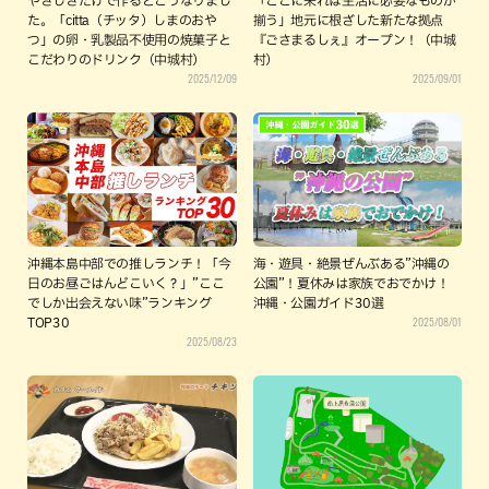
やさしさだけで作るとこうなりまし
「ここに来れば生活に必要なものが
た。「citta（チッタ）しまのおや
揃う」地元に根ざした新たな拠点
つ」の卵・乳製品不使用の焼菓子と
『ごさまるしぇ』オープン！（中城
こだわりのドリンク（中城村）
村）
2025/12/09
2025/09/01
沖縄本島中部での推しランチ！「今
海・遊具・絶景ぜんぶある”沖縄の
日のお昼ごはんどこいく？」”ここ
公園”！夏休みは家族でおでかけ！
でしか出会えない味”ランキング
沖縄・公園ガイド30選
2025/08/01
TOP30
2025/08/23