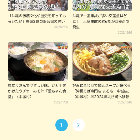
「沖縄の伝統文化や歴史を知っても
沖縄で一番事故が多い交差点はど
らいたい」県系3世の陶芸家の思い
こ！ 人身事故の約6割が交差点で
2022/12/06
発生
2022/12/06
具だくさんでやさしい味、ひと手間
好みに合わせて麺とスープが選べる
かけたウチナーみそ汁「愛ちゃん食
「沖縄そば専門店 まるち 中城店」
堂」（中城村）
（中城村）※2024年北谷町へ移転
2022/11/30
2022/10/05
1
2