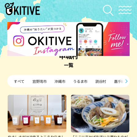
中城村
一覧
すべて
宜野湾市
沖縄市
うるま市
読谷村
嘉手納町